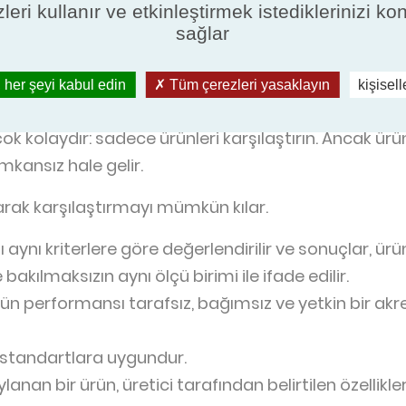
leri kullanır ve etkinleştirmek istediklerinizi ko
an bir ürün, üretici tarafından belirtilen özellikler
sağlar
yapmak için karşılaştırın
 her şeyi kabul edin
Tüm çerezleri yasaklayın
kişisel
 kolaydır: sadece ürünleri karşılaştırın. Ancak ür
kansız hale gelir.
larak karşılaştırmayı mümkün kılar.
nı kriterlere göre değerlendirilir ve sonuçlar, ürünl
bakılmaksızın aynı ölçü birimi ile ifade edilir.
nün performansı tarafsız, bağımsız ve yetkin bir akr
r standartlara uygundur.
an bir ürün, üretici tarafından belirtilen özellikler