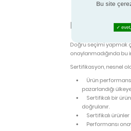
Bu site çerez
Performansı onaylan
Doğru seçimi 
evet,
Doğru seçimi yapmak çok
onaylanmadığında bu im
Sertifikasyon, nesnel o
Ürün performansı ay
pazarlandığı ülkeye 
Sertifikalı bir ürü
doğrulanır.
Sertifikalı ürünle
Performansı onaylan