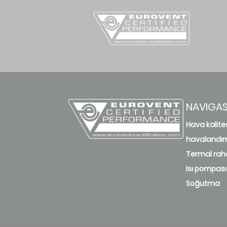
NAVIGA
Hava kalite
havalandı
Termal raha
Isı pompası
Soğutma