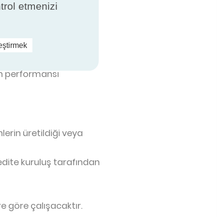
ntrol etmenizi
e göre çalışacaktır.
leştirmek
ün performansı
erin üretildiği veya
edite kuruluş tarafından
e göre çalışacaktır.