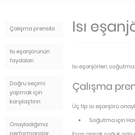
Isı eşanjö
Çalışma prensibi
Isı eşanjörünün
faydaları
Isı eşanjörleri, soğutma 
Doğru seçimi
Çalışma pren
yapmak için
karşılaştırın
Üç tip ısı eşanjörü onayl
Soğutma için Hava
Onayladığımız
performanslar
Esas olarak soğuk oda e