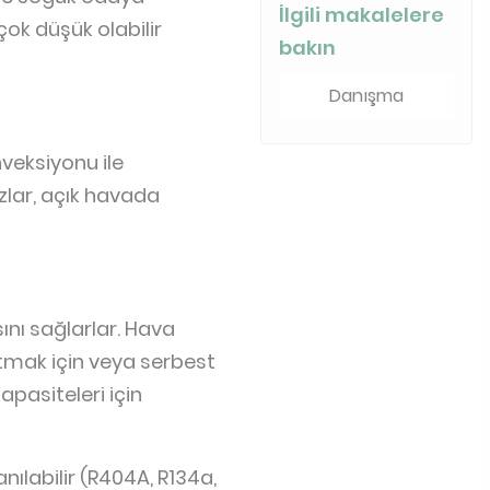
İlgili makalelere
çok düşük olabilir
bakın
Danışma
veksiyonu ile
zlar, açık havada
ını sağlarlar. Hava
tmak için veya serbest
pasiteleri için
nılabilir (R404A, R134a,