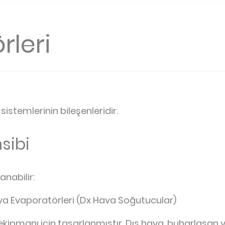
rleri
sistemlerinin bileşenleridir.
sibi
anabilir:
 Evaporatörleri (Dx Hava Soğutucular)
kipmanı için tasarlanmıştır. Dış hava, buharlaşan