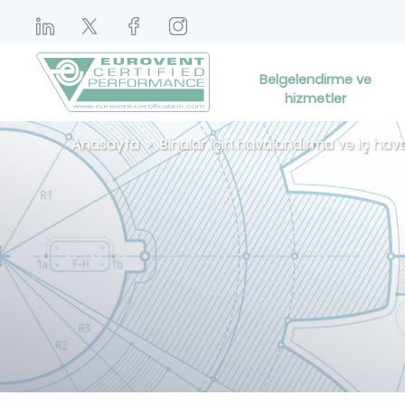
Belgelendirme ve
hizmetler
Anasayfa
Binalar için havalandırma ve iç hava