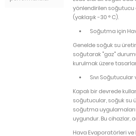
yönlendirilen soğutucu a
(yaklaşık -30 ° C).
Soğutma için Hava
Genelde soğuk su üretim
soğutarak "gaz" durumun
kurulmak üzere tasarlan
Sıvı Soğutucular 
Kapalı bir devrede kull
soğutucular, soğuk su ü
soğutma uygulamaları iç
uygundur. Bu cihazlar, 
Hava Evaporatörleri ve K