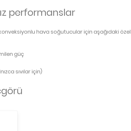
z performanslar
nveksiyonlu hava soğutucular için aşağıdaki özelli
milen güç
ızca sıvılar için)
içgörü