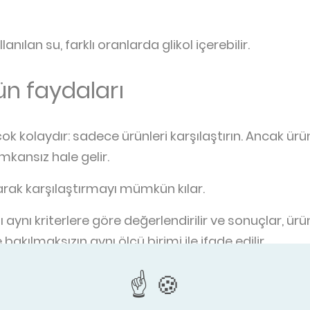
ılan su, farklı oranlarda glikol içerebilir.
ün faydaları
 kolaydır: sadece ürünleri karşılaştırın. Ancak ür
kansız hale gelir.
larak karşılaştırmayı mümkün kılar.
nı kriterlere göre değerlendirilir ve sonuçlar, ürünl
bakılmaksızın aynı ölçü birimi ile ifade edilir.
nün performansı tarafsız, bağımsız ve yetkin bir akr
r standartlara uygundur.