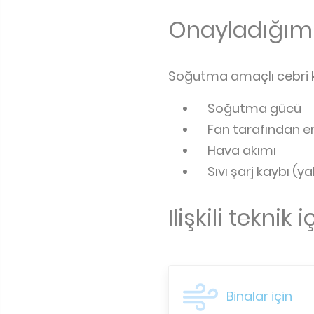
Onayladığımı
Soğutma amaçlı cebri ko
Soğutma gücü
Fan tarafından e
Hava akımı
Sıvı şarj kaybı (yaln
Ilişkili teknik 
Binalar için