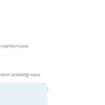
ün performansı
erin üretildiği veya
edite kuruluş tarafından