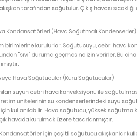
kışkan tarafından soğutulur. Çıkış havası sıcaklığı 
 Kondansatörleri (Hava Soğutmalı Kondenserler)
 birimlerine kurulurlar. Soğutucuyu, cebri hava kon
dan "sıvı" duruma geçmesine izin verirler. Bu ciha
mıştır.
veya Hava Soğutucular (Kuru Soğutucular)
anılan suyun cebri hava konveksiyonu ile soğutulmas
retim ünitelerinin su kondenserlerindeki suyu soğu
in kullanılabilir. Hava soğutucu, yüksek soğutma ka
açık havada kurulmak üzere tasarlanmıştır.
ondansatörler için çeşitli soğutucu akışkanlar kulla