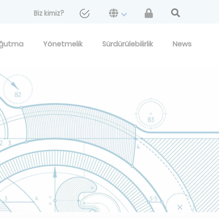
Biz kimiz?
ğutma
Yönetmelik
Sürdürülebilirlik
News