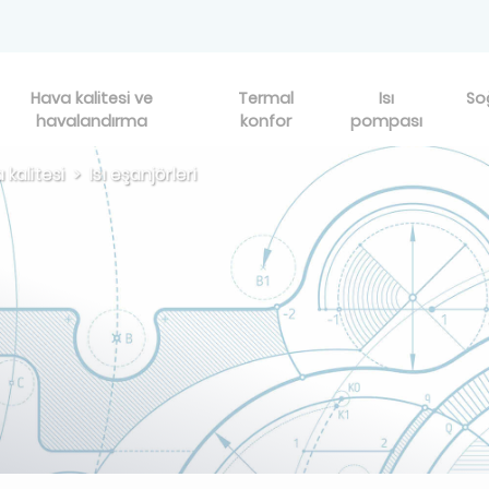
Hava kalitesi ve
Termal
Isı
So
havalandırma
konfor
pompası
 kalitesi
Isı eşanjörleri