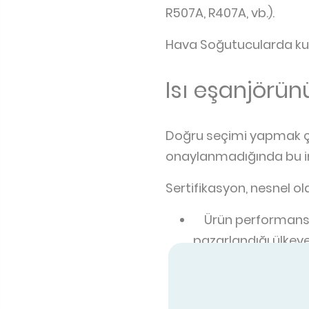
R507A, R407A, vb.).
Hava Soğutucularda kullan
Isı eşanjörün
Doğru seçimi yapmak çok
onaylanmadığında bu im
Sertifikasyon, nesnel o
Ürün performansı ay
pazarlandığı ülkeye 
Sertifikalı bir ürü
doğrulanır.
Sertifikalı ürünle