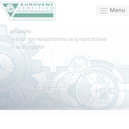
Menu
Anasayfa
Evler için havalandırma ve iç hava kalitesi
Isı eşanjörleri