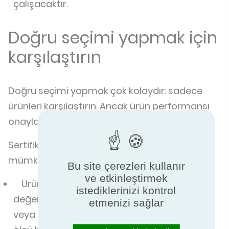
çalışacaktır.
Doğru seçimi yapmak için
karşılaştırın
Doğru seçimi yapmak çok kolaydır: sadece
ürünleri karşılaştırın. Ancak ürün performansı
onaylanmadığında bu imkansız hale gelir.
Sertifikasyon, nesnel olarak karşılaştırmayı
mümkün kılar.
Bu site çerezleri kullanır
ve etkinleştirmek
Ürün performansı aynı kriterlere göre
istediklerinizi kontrol
değerlendirilir ve sonuçlar, ürünlerin üretildiği
etmenizi sağlar
veya pazarlandığı ülkeye bakılmaksızın aynı