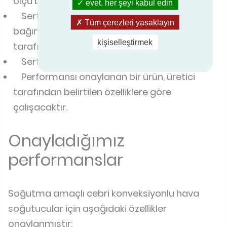
ölçü birimi ile ifade edilir.
evet, her şeyi kabul edin
Sertifikalı bir ürünün performansı tarafsız,
Tüm çerezleri yasaklayın
bağımsız ve yetkin bir akredite kuruluş
kişiselleştirmek
tarafından doğrulanır.
Sertifikalı ürünler standartlara uygundur.
Performansı onaylanan bir ürün, üretici
tarafından belirtilen özelliklere göre
çalışacaktır.
Onayladığımız
performanslar
Soğutma amaçlı cebri konveksiyonlu hava
soğutucular için aşağıdaki özellikler
onaylanmıştır: