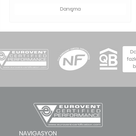
Danışma
D
fazl
b
NAVIGASYON