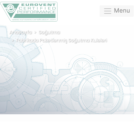
Menu
Anasayfa
Soğutma
Fabrikada Paketlenmiş Soğutma Kuleleri