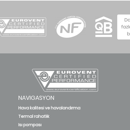
D
fazl
b
NAVIGASYON
Hava kalitesi ve havalandırma
Termal rahatlık
Isı pompası