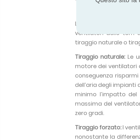
Tiraggio natu
La progettazione di una
ventilatori delle tor
tiraggio naturale o tira
Tiraggio naturale:
Le un
motore dei ventilatori 
conseguenza risparmi s
dell’aria degli impianti
minimo l’impatto del 
massima del ventilator
zero gradi.
Tiraggio forzato:
I venti
nonostante la differe