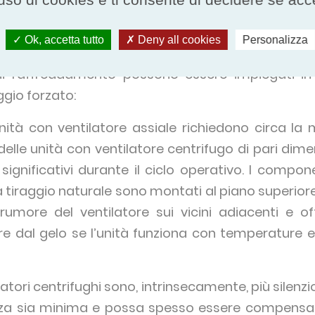
rale o tiraggio forzato
Ok, accetta tutto
Deny all cookies
Personalizza
 torre di raffreddamento può differenziarsi anche s
ri di raffreddamento possono essere impiegati in
ggio forzato:
ità con ventilatore assiale richiedono circa la
delle unità con ventilatore centrifugo di pari dim
ignificativi durante il ciclo operativo. I compone
 a tiraggio naturale sono montati al piano superiore
rumore del ventilatore sui vicini adiacenti e o
e dal gelo se l’unità funziona con temperature es
latori centrifughi sono, intrinsecamente, più silenzios
nza sia minima e possa spesso essere compensata