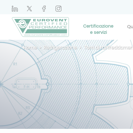
Certificazione
Qu
e servizi
Home
Refrigerazione
Torri di raffreddamen