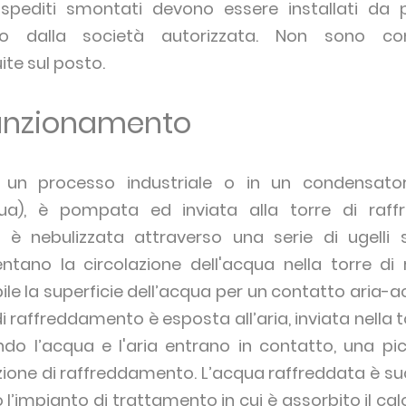
i spediti smontati devono essere installati d
ato dalla società autorizzata. Non sono con
te sul posto.
 funzionamento
 un processo industriale o in un condensator
qua), è pompata ed inviata alla torre di raf
a è nebulizzata attraverso una serie di ugelli s
entano la circolazione dell'acqua nella torre d
bile la superficie dell’acqua per un contatto aria
di raffreddamento è esposta all’aria, inviata nella 
ndo l’acqua e l'aria entrano in contatto, una pi
ione di raffreddamento. L’acqua raffreddata è s
 l’impianto di trattamento in cui è assorbito il c