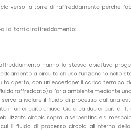
clo verso la torre di raffreddamento perché l’a
pali di torri di raffreddamento:
i raffreddamento hanno lo stesso obiettivo proge
affreddamento a circuito chiuso funzionano nello st
ito aperto, con un’eccezione: il carico termico d
(fluido raffreddato) all’aria ambiente mediante u
serve a isolare il fluido di processo dall'aria e
in un circuito chiuso. Ciò crea due circuiti di fluidi
nebulizzata circola sopra la serpentina e si mescola 
 cui il fluido di processo circola all'interno dell