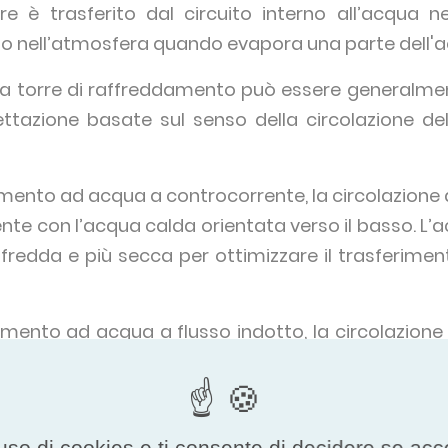
re è trasferito dal circuito interno all’acqua 
ato nell’atmosfera quando evapora una parte dell'
una torre di raffreddamento può essere generalme
ettazione basate sul senso della circolazione dell
amento ad acqua a controcorrente, la circolazione 
ente con l’acqua calda orientata verso il basso. L’
ù fredda e più secca per ottimizzare il trasferime
amento ad acqua a flusso indotto, la circolazione d
so il basso incontra l'aria a diverse temperatu
non è sempre ottimizzato.
uso di cookies e ti consente di decidere se accetta