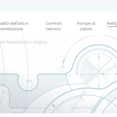
alità dell'aria e
Comfort
Pompe di
Refri
ventilazione
termico
calore
to fabbricate in origine