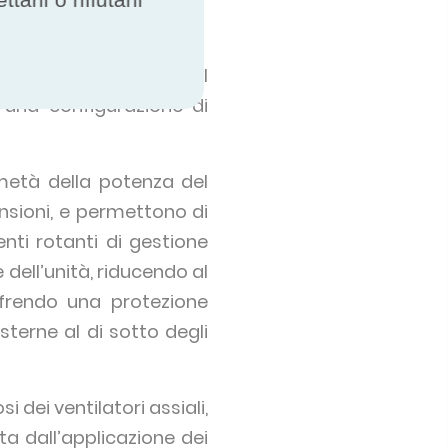
econdo il ventilatore. I
 una configurazione di
 metà della potenza del
ensioni, e permettono di
nti rotanti di gestione
 dell’unità, riducendo al
ffrendo una protezione
terne al di sotto degli
i dei ventilatori assiali,
 dall’applicazione dei