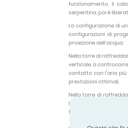
funzionamento, il calo
serpentina, poi è liber
La configurazione di 
configurazioni di prog
proiezione dell’acqua:
Nella torre di raffredd
verticale, a controcorr
contatto con l'aria pi
prestazioni ottimali.
Nella torre di raffredd
l’acqua orientata ver
trasferimento termico 
Questo sito fa 