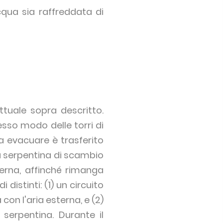
cqua sia raffreddata di
ttuale sopra descritto.
esso modo delle torri di
a evacuare è trasferito
na serpentina di scambio
sterna, affinché rimanga
 distinti: (1) un circuito
con l'aria esterna, e (2)
a serpentina. Durante il