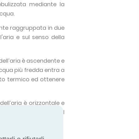
nebulizzata mediante la
acqua.
nte raggruppata in due
'aria e sul senso della
dell’aria è ascendente e
acqua più fredda entra a
nto termico ed ottenere
ell’aria è orizzontale e
re. Di conseguenza, il
rli o rifiutarli