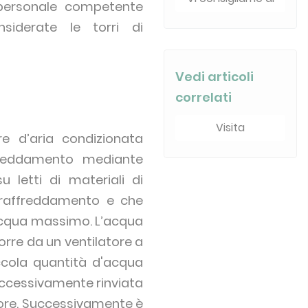
a personale competente
siderate le torri di
Vedi articoli
correlati
Visita
e d’aria condizionata
freddamento mediante
u letti di materiali di
i raffreddamento e che
-acqua massimo. L’acqua
torre da un ventilatore a
ccola quantità d'acqua
uccessivamente rinviata
alore. Successivamente è