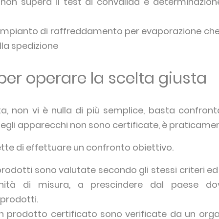
on supera il test di convalida e determinazion
l'impianto di raffreddamento per evaporazione che
la spedizione
er operare la scelta giusta
ta, non vi è nulla di più semplice, basta confronta
egli apparecchi non sono certificate, è praticamen
tte di effettuare un confronto obiettivo.
prodotti sono valutate secondo gli stessi criteri ed 
nità di misura, a prescindere dal paese do
prodotti.
un prodotto certificato sono verificate da un orga