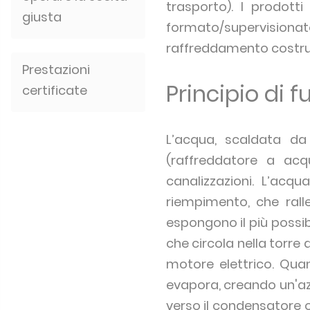
trasporto). I prodott
giusta
formato/supervision
raffreddamento costrui
Prestazioni
Principio di
certificate
L’acqua, scaldata da
(raffreddatore a ac
canalizzazioni. L’acqu
riempimento, che rall
espongono il più possi
che circola nella torre 
motore elettrico. Qua
evapora, creando un'az
verso il condensatore o