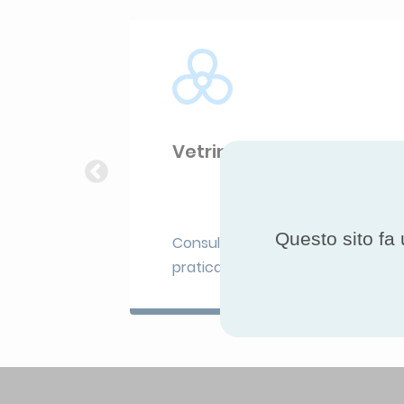
Vetrine refrigerate
Questo sito fa 
Consultare la scheda
pratica