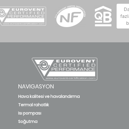
D
fazl
b
NAVIGASYON
Hava kalitesi ve havalandırma
Termal rahatlık
Isı pompası
Soğutma