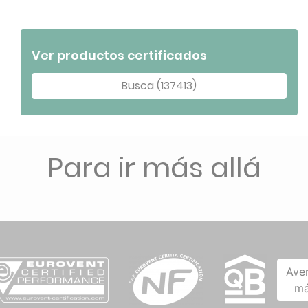
Ver productos certificados
Busca (137413)
Para ir más allá
Ave
má