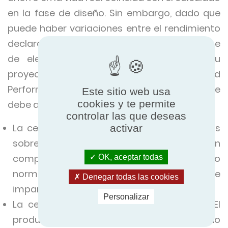
en la fase de diseño. Sin embargo, dado que
puede haber variaciones entre el rendimiento
declarado y el real, ¿cómo puede asegurarse
de elegir el producto adecuado para su
proyecto? Aquí es donde Eurovent Certified
Performance aporta un valor real. Esto se
Este sitio web usa
cookies y te permite
debe a que
controlar las que deseas
La certificación proporciona datos precisos
activar
sobre el rendimiento. Los resultados se han
comprobado científicamente, siguiendo
OK, aceptar todas
normas rigurosas en un entorno totalmente
Denegar todas las cookies
imparcial.
Personalizar
La certificación garantiza el rendimiento. El
producto funcionará según lo esperado