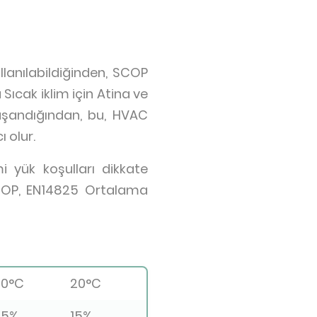
llanılabildiğinden, SCOP
Sıcak iklim için Atina ve
 yaşandığından, bu, HVAC
 olur.
mi yük koşulları dikkate
COP, EN14825 Ortalama
20°C
20°C
35%
15%