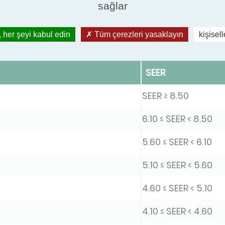
 yüksekse, sistemin maksimum verimliliği de o kada
sağlar
ursa olsun, herkesin anlaması kolay, değerli ve som
 her şeyi kabul edin
Tüm çerezleri yasaklayın
kişisel
i havadan havaya ürünler için SEER derecelerine bir 
SEER
SEER ≥ 8.50
6.10 ≤ SEER < 8.50
5.60 ≤ SEER < 6.10
5.10 ≤ SEER < 5.60
4.60 ≤ SEER < 5.10
4.10 ≤ SEER < 4.60