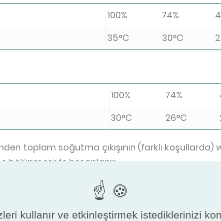
100%
74%
4
35°C
30°C
2
100%
74%
30°C
26°C
inden toplam soğutma çıkışının (farklı koşullarda) w
ine bölünmesiyle hesaplanır.
erecesi nedir?
leri kullanır ve etkinleştirmek istediklerinizi ko