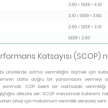
3.60 ≤ SEER < 4.10
3.10 ≤ SEER < 3.60
2.60 ≤ SEER < 3.10
SEER < 2.60
rformans Katsayısı (SCOP) n
 ürünlerde ısıtma verimliliğini ölçmek için kullanı
nımının daha doğru bir yansımasını vermeyi
 evrimidir. COP belirli bir noktadaki verimliliğ
iştiğini dikkate alır. SCOP mevsimsel kullanımı t
rken cihaz için maksimum verimlilik derecesi verir.