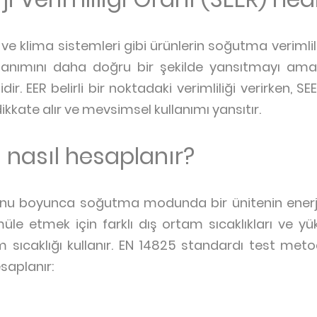
e klima sistemleri gibi ürünlerin soğutma verimliliği
lanımını daha doğru bir şekilde yansıtmayı amaçl
dir. EER belirli bir noktadaki verimliliği verirken, 
kkate alır ve mevsimsel kullanımı yansıtır.
 nasıl hesaplanır?
onu boyunca soğutma modunda bir ünitenin enerji 
le etmek için farklı dış ortam sıcaklıkları ve yük 
 sıcaklığı kullanır. EN 14825 standardı test metod
saplanır: