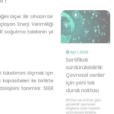
ni ölçer. Bir cihazın bir
ayan Enerji Verimliliği
SEER soğutma talebinin yıl
Apr 1, 2026
Sertifikalı
sürdürülebilirlik:
tüketimini ölçmek için
Çevresel veriler
kapasiteleri ile birlikte
için yeni tek
olojisini tanımlar. SEER
durak noktası
EPD’ler ve LCA’lar gibi
güvenilir çevresel
bilgilere olan talebin
artmasıyla birlikte,