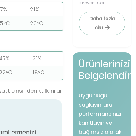
Eurovent Cert...
7%
21%
Daha fazla
5°C
20°C
oku
47%
21%
Ürünlerinizi
22°C
18°C
Belgelendiri
att cinsinden kullanılan
Uygunluğu
sağlayın, ürün
performansınızı
kanıtlayın ve
bağımsız olarak
ntrol etmenizi