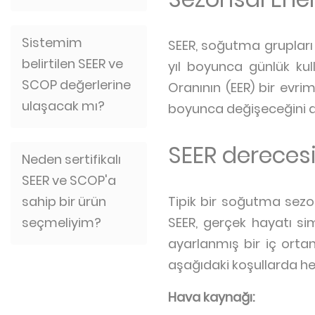
Sistemim
SEER, soğutma grupları v
belirtilen SEER ve
yıl boyunca günlük kul
SCOP değerlerine
Oranının (EER) bir evrimi
ulaşacak mı?
boyunca değişeceğini di
SEER derecesi
Neden sertifikalı
SEER ve SCOP'a
sahip bir ürün
Tipik bir soğutma sez
seçmeliyim?
SEER, gerçek hayatı simü
ayarlanmış bir iç ortam
aşağıdaki koşullarda he
Hava kaynağı: