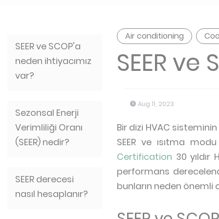
Air conditioning
Coo
SEER ve SCOP'a
SEER ve 
neden ihtiyacımız
var?
Aug 11, 2023
Sezonsal Enerji
Verimliliği Oranı
Bir dizi HVAC sisteminin
(SEER) nedir?
SEER ve ısıtma modu 
Certification
30 yıldır 
performans derecelendi
SEER derecesi
bunların neden önemli 
nasıl hesaplanır?
SEER ve SCOP