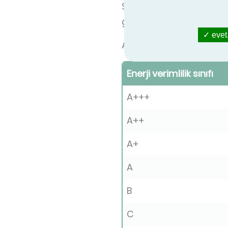
SEER derecesi ne kadar
geçmişi ve bilgisi ne ol
evet,
Aşağıda 12kW'ın altındak
Enerji verimlilik sınıfı
A+++
A++
A+
A
B
C