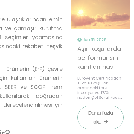
ere ulaştıklarından emin
ara ve çamaşır kurutma
eci seçimler yapmasına
Jun 15, 2026
rasındaki rekabeti teşvik
Aşırı koşullarda
performansın
kanıtlanması
i ürünlerin (ErP) çevre
n kullanılan ürünlerin
Eurovent Certification,
T1 ve T3 koşulları
dir. SEER ve SCOP, hem
arasındaki farkı
inceliyor ve T3'ün
ullanılarak doğrudan
neden Çöl Sertifikasy...
n derecelendirilmesi için
Daha fazla
oku
ir?