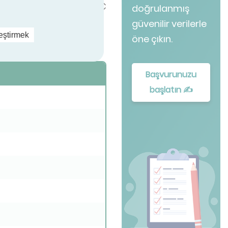
r yüksektir. SEER, HVAC
doğrulanmış
ut bir rakam sunar.
güvenilir verilerle
leştirmek
öne çıkın.
örnek verilmiştir:
Başvurunuzu
başlatın ✍