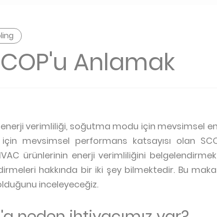
ling
SCOP'u Anlamak
 enerji verimliliği, soğutma modu için mevsimsel ener
için mevsimsel performans katsayısı olan SCOP
HVAC ürünlerinin enerji verimliliğini belgelendirmek
rmeleri hakkında bir iki şey bilmektedir. Bu mak
olduğunu inceleyeceğiz.
'a neden ihtiyacımız var?