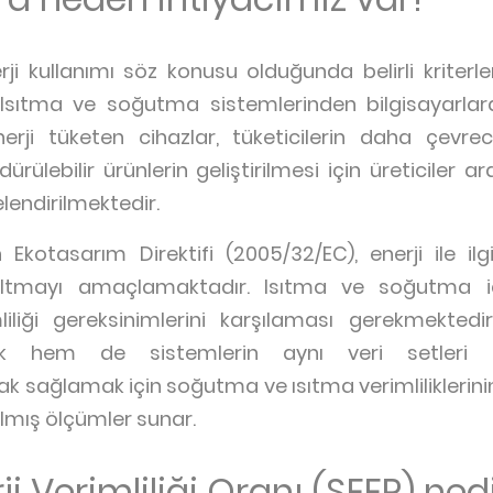
erji kullanımı söz konusu olduğunda belirli kriterl
. Isıtma ve soğutma sistemlerinden bilgisayarl
erji tüketen cihazlar, tüketicilerin daha çevr
ülebilir ürünlerin geliştirilmesi için üreticiler a
endirilmektedir.
kotasarım Direktifi (2005/32/EC), enerji ile ilgil
zaltmayı amaçlamaktadır. Isıtma ve soğutma içi
iliği gereksinimlerini karşılaması gerekmekte
k hem de sistemlerin aynı veri setleri k
ak sağlamak için soğutma ve ısıtma verimliliklerini
ılmış ölçümler sunar.
i Verimliliği Oranı (SEER) ned