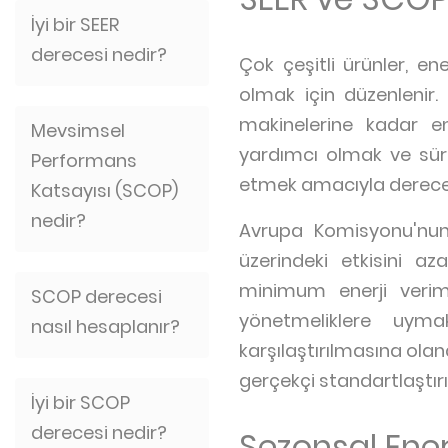
İyi bir SEER
derecesi nedir?
Çok çeşitli ürünler, en
olmak için düzenlenir
makinelerine kadar en
Mevsimsel
yardımcı olmak ve sürdür
Performans
etmek amacıyla derecel
Katsayısı (SCOP)
nedir?
Avrupa Komisyonu'nun E
üzerindeki etkisini a
minimum enerji veriml
SCOP derecesi
yönetmeliklere uyma
nasıl hesaplanır?
karşılaştırılmasına olan
gerçekçi standartlaştır
İyi bir SCOP
derecesi nedir?
Sezonsal Enerj