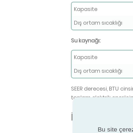
Kapasite
Dış ortam sıcaklığı
Su kaynağı:
Kapasite
Dış ortam sıcaklığı
SEER derecesi, BTU cins
toplam elektrik enerjis
İyi bir SEER d
Bu site çerez