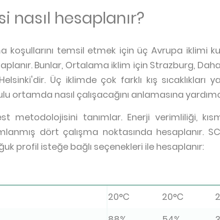
i nasıl hesaplanır?
 koşullarını temsil etmek için üç Avrupa iklimi ku
saplanır. Bunlar, Ortalama iklim için Strazburg, Daha 
elsinki'dir. Üç iklimde çok farklı kış sıcaklıkları
ulu ortamda nasıl çalışacağını anlamasına yardımcı
 metodolojisini tanımlar. Enerji verimliliği, kıs
ımlanmış dört çalışma noktasında hesaplanır. S
oğuk profil isteğe bağlı seçenekleri ile hesaplanır:
20°C
20°C
88%
54%