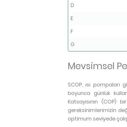
D
E
F
G
Mevsimsel Pe
SCOP, ısı pompaları gibi
boyunca günlük kulla
Katsayısının (COP) bir
gereksinimlerimizin değ
optimum seviyede çalışı