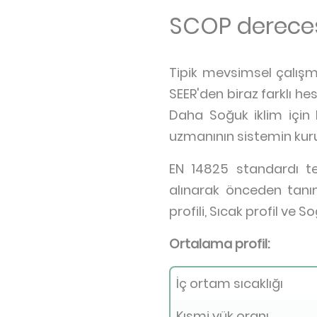
SCOP dereces
Tipik mevsimsel çalışma
SEER'den biraz farklı he
Daha Soğuk iklim için H
uzmanının sistemin kur
EN 14825 standardı test
alınarak önceden tan
profili, Sıcak profil ve S
Ortalama profil:
İç ortam sıcaklığı
Kısmi yük oranı