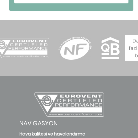
D
fazl
b
NAVIGASYON
Hava kalitesi ve havalandırma