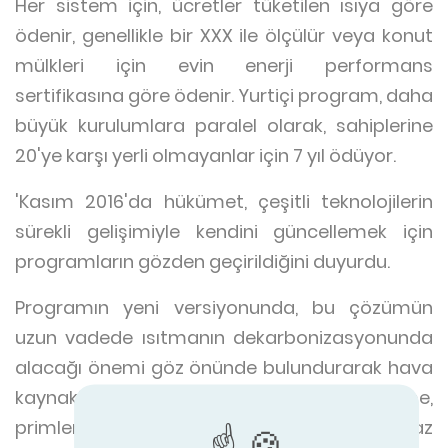
Her sistem için, ücretler tüketilen ısıya göre
ödenir, genellikle bir XXX ile ölçülür veya konut
mülkleri için evin enerji performans
sertifikasına göre ödenir. Yurtiçi program, daha
büyük kurulumlara paralel olarak, sahiplerine
20'ye karşı yerli olmayanlar için 7 yıl ödüyor.
'Kasım 2016'da hükümet, çeşitli teknolojilerin
sürekli gelişimiyle kendini güncellemek için
programların gözden geçirildiğini duyurdu.
Programın yeni versiyonunda, bu çözümün
uzun vadede ısıtmanın dekarbonizasyonunda
alacağı önemi göz önünde bulundurarak hava
kaynaklı ısı pompaları için% 25 ek ödeme,
primlerde artış görüldü. özellikle evlerin gaz