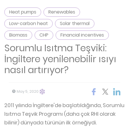
Heat pumps
Renewables
Low-carbon heat
Solar thermal
Biomass
CHP
Financial incentives
Sorumlu Isıtma Teşviki:
İngiltere yenilenebilir ısıyı
nasıl artırıyor?
May 5, 2020
2011 yılında İngiltere'de başlatıldığında, Sorumlu
Isıtma Teşvik Programı (daha çok RHI olarak
bilinir) dünyada türünün ilk örneğiydi.