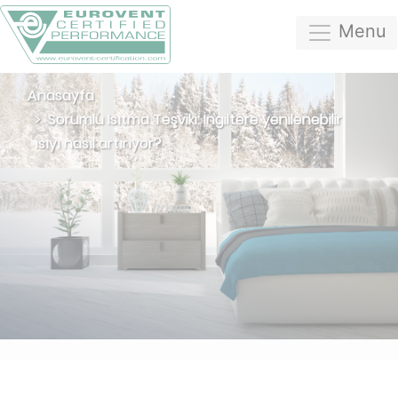
Menu
Anasayfa
Sorumlu Isıtma Teşviki: İngiltere yenilenebilir
ısıyı nasıl artırıyor?