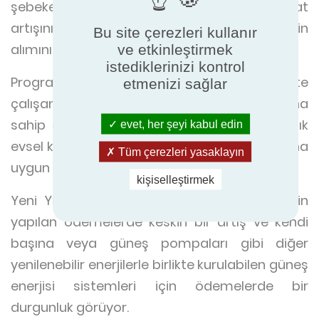
şebekesine bağlı olmadığı yerlerde. Fiyat
artışının açıkça hava kaynağı teknolojisinin
Bu site çerezleri kullanır
alımını artırması amaçlanıyor. '
ve etkinleştirmek
istediklerinizi kontrol
Program aynı zamanda en yüksek verimlilikte
etmenizi sağlar
çalışan bir hava kaynaklı hava pompasına
sahip olmanın önemini de kabul ediyor. Artık
evet, her şeyi kabul edin
evsel kurulumlar için ev sahiplerinin kullanımına
Tüm çerezleri yasaklayın
uygun bir akıllı sayaca sahip olmak gerekiyor.
kişiselleştirmek
Yeni Yurtiçi program, biyokütle kazanları için
yapılan ödemelerde keskin bir artış ve kendi
başına veya güneş pompaları gibi diğer
yenilenebilir enerjilerle birlikte kurulabilen güneş
enerjisi sistemleri için ödemelerde bir
durgunluk görüyor.