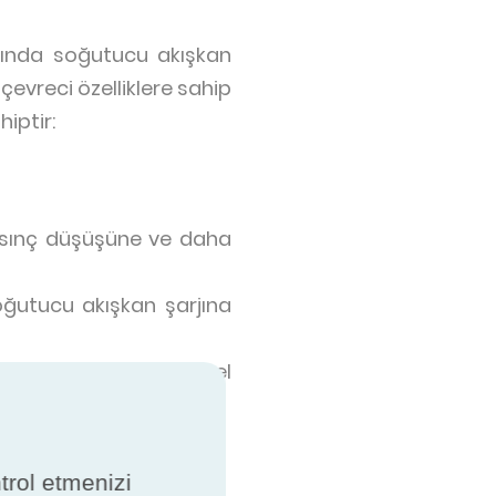
rında soğutucu akışkan
evreci özelliklere sahip
iptir:
basınç düşüşüne ve daha
ğutucu akışkan şarjına
kabildiği için mükemmel
ı maddelere dönüşmez
ntrol etmenizi