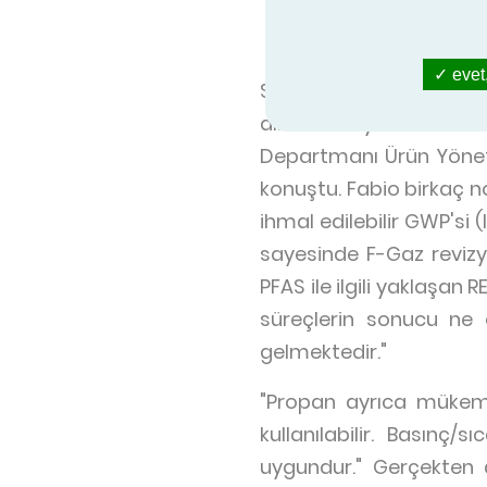
Propan tedarik etm
Orijinal soğutucu a
evet,
Swegon, propan gelişimi
almak isteyen Eurovent
Departmanı Ürün Yöneti
konuştu. Fabio birkaç no
ihmal edilebilir GWP'si 
sayesinde F-Gaz revizy
PFAS ile ilgili yaklaşan
süreçlerin sonucu ne
gelmektedir."
"Propan ayrıca mükemm
kullanılabilir. Basınç/
uygundur." Gerçekten 