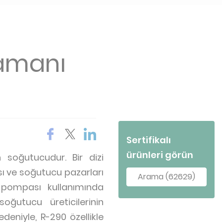
ramanı
Sertifikalı
ürünleri görün
 soğutucudur. Bir dizi
ı ve soğutucu pazarları
Arama (62629)
sı pompası kullanımında
oğutucu üreticilerinin
eniyle, R-290 özellikle