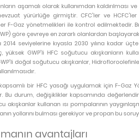
anların aşamalı olarak kullanımdan kaldırılması ve
vzuat yürürlüğe girmiştir. CFC'ler ve HCFC'ler A
er F-Gaz yönetmelikleri ile kontrol edilmektedir. B
GWP) göre çevreye en zararlı olanlardan başlayarak
ı 2014 seviyelerine kıyasla 2030 yılına kadar üçt
, yüksek GWP'li HFC soğutucu akışkanların kulla
WP'li doğal soğutucu akışkanlar, Hidrofloroolefinl
llanılmasıdır.
 kapsamlı bir HFC yasağı uygulamak için F-Gaz Y
. Bu durum, değişiklikler kapsamında değerlendi
 akışkanlar kullanan ısı pompalarının yaygınlaşmas
n yollarını bulması gerekiyor ve propan bu soruya 
nmanın avantajları