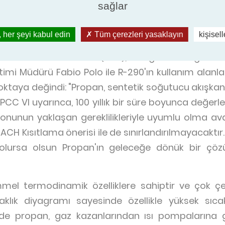
ek kolaydır ve fiyatı nispeten ucuzdur
sağlar
kışkanlardan biri olarak kanıtlanmıştır.
 her şeyi kabul edin
Tüm çerezleri yasaklayın
kişisel
ne öncülük eden sertifikalı bir üreticidir. İnovasyo
 Certita Certification (ECC), Swegon'un Soğutma 
mi Müdürü Fabio Polo ile R-290'ın kullanım alanlar
ktaya değindi: "Propan, sentetik soğutucu akışkanla
(IPCC VI uyarınca, 100 yıllık bir süre boyunca değerl
onunun yaklaşan gereklilikleriyle uyumlu olma avan
 REACH Kısıtlama önerisi ile de sınırlandırılmayacaktı
 olursa olsun Propan'ın geleceğe dönük bir ç
el termodinamik özelliklere sahiptir ve çok çeş
sıcaklık diyagramı sayesinde özellikle yüksek sıcak
de propan, gaz kazanlarından ısı pompalarına ge