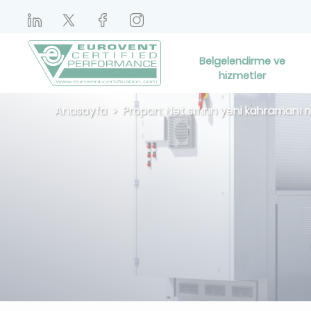
Belgelendirme ve
hizmetler
Anasayfa
Propan: Net sıfırın yeni kahramanı 