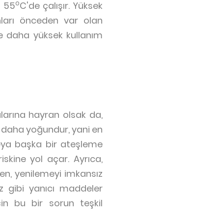
o
a 55
C'de çalışır. Yüksek
nları önceden var olan
ve daha yüksek kullanım
larına hayran olsak da,
n daha yoğundur, yani en
veya başka bir ateşleme
skine yol açar. Ayrıca,
den, yenilemeyi imkansız
az gibi yanıcı maddeler
çin bu bir sorun teşkil