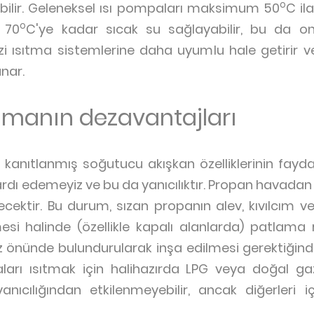
o
ilir. Geleneksel ısı pompaları maksimum 50
C il
o
ı 70
C'ye kadar sıcak su sağlayabilir, bu da o
zi ısıtma sistemlerine daha uyumlu hale getirir 
unar.
nmanın dezavantajları
 kanıtlanmış soğutucu akışkan özelliklerinin fayda
rdı edemeyiz ve bu da yanıcılıktır. Propan havada
cektir. Bu durum, sızan propanın alev, kıvılcım 
i halinde (özellikle kapalı alanlarda) patlama ri
öz önünde bulundurularak inşa edilmesi gerektiğin
naları ısıtmak için halihazırda LPG veya doğal g
anıcılığından etkilenmeyebilir, ancak diğerleri i