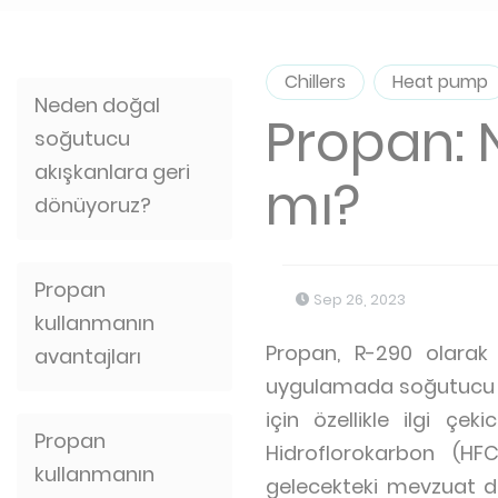
Chillers
Heat pump
Neden doğal
Propan: 
soğutucu
akışkanlara geri
mı?
dönüyoruz?
Propan
Sep 26, 2023
kullanmanın
Propan, R-290 olarak 
avantajları
uygulamada soğutucu ak
için özellikle ilgi çe
Propan
Hidroflorokarbon (HFC
kullanmanın
gelecekteki mevzuat de