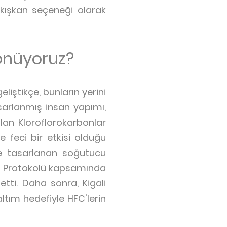
kışkan seçeneği olarak
önüyoruz?
liştikçe, bunların yerini
asarlanmış insan yapımı,
lan Kloroflorokarbonlar
e feci bir etkisi olduğu
re tasarlanan soğutucu
al Protokolü kapsamında
tti. Daha sonra, Kigali
ltım hedefiyle HFC'lerin