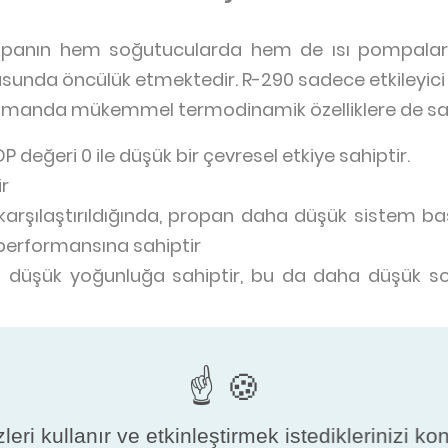
r, propanın hem soğutucularda hem de ısı pompala
usunda öncülük etmektedir. R-290 sadece etkileyici ç
amanda mükemmel termodinamik özelliklere de sah
 değeri 0 ile düşük bir çevresel etkiye sahiptir.
ir
karşılaştırıldığında, propan daha düşük sistem 
 performansına sahiptir
 düşük yoğunluğa sahiptir, bu da daha düşük so
şma sıcaklığından yüksek yoğuşma sıcaklığına çı
ormansa sahiptir
r uyumluluğa sahiptir
evrede trifloroasetik asit (TFA) veya diğer zararl
leri kullanır ve etkinleştirmek istediklerinizi ko