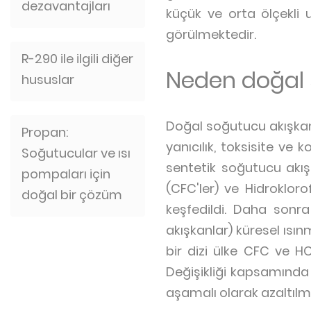
dezavantajları
küçük ve orta ölçekli
görülmektedir.
R-290 ile ilgili diğer
Neden doğal 
hususlar
Doğal soğutucu akışkanla
Propan:
yanıcılık, toksisite ve
Soğutucular ve ısı
sentetik soğutucu akış
pompaları için
(CFC'ler) ve Hidrokloro
doğal bir çözüm
keşfedildi. Daha sonr
akışkanlar) küresel ıs
bir dizi ülke CFC ve H
Değişikliği kapsamında 
aşamalı olarak azaltılm