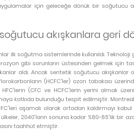
 uygulamalar için geleceğe dönük bir soğutucu a
soğutucu akışkanlara geri d
r ilk soğutma sistemlerinde kullanıldı. Teknoloji ge
 korozyon gibi sorunların üstesinden gelmek için t
kanlar aldı. Ancak sentetik soğutucu akışkanlar o
florokarbonların (HCFC'ler) ozon tabakası üzerind
a HFC'lerin (CFC ve HCFC'lerin yerini almak üze
ınmaya katkıda bulunduğu tespit edilmiştir. Montre
CFC'leri aşamalı olarak ortadan kaldırmayı kabul e
ülkeler, 2040'ların sonuna kadar %80-85'lik bir aza
asını taahhüt etmiştir.