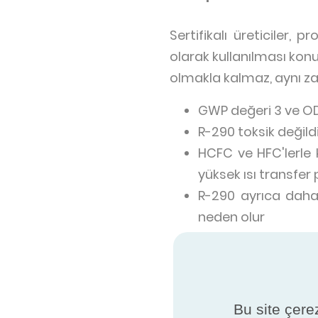
Sertifikalı üreticile
olarak kullanılması kon
olmakla kalmaz, aynı z
GWP değeri 3 ve ODP
R-290 toksik değild
HCFC ve HFC'lerle 
yüksek ısı transfer
R-290 ayrıca daha
neden olur
Çok düşük buharla
termodinamik perf
Malzemelerle iyi bi
HFO'ların aksine, ç
Bu site çerez