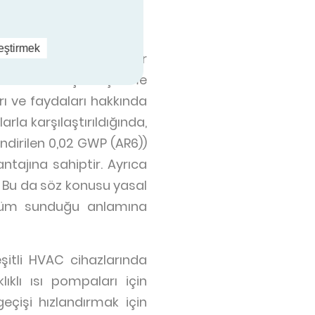
leştirmek
nun ön saflarından haber
ve Isıtma İş Geliştirme
ı ve faydaları hakkında
rla karşılaştırıldığında,
endirilen 0,02 GWP (AR6))
tajına sahiptir. Ayrıca
r. Bu da söz konusu yasal
özüm sunduğu anlamına
itli HVAC cihazlarında
lıklı ısı pompaları için
çişi hızlandırmak için