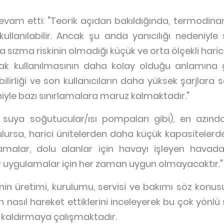
evam etti: "Teorik açıdan bakıldığında, termodinam
lanılabilir. Ancak şu anda yanıcılığı nedeniyle 
na sızma riskinin olmadığı küçük ve orta ölçekli har
ak kullanılmasının daha kolay olduğu anlamına 
abilirliği ve son kullanıcıların daha yüksek şarjlar
eniyle bazı sınırlamalara maruz kalmaktadır."
n suya soğutucular/ısı pompaları gibi), en azından
rsa, harici ünitelerden daha küçük kapasitelerde 
amalar, dolu alanlar için havayı işleyen havada
ür uygulamalar için her zaman uygun olmayacaktır."
in üretimi, kurulumu, servisi ve bakımı söz konus
in nasıl hareket ettiklerini inceleyerek bu çok yönlü 
n kaldırmaya çalışmaktadır.