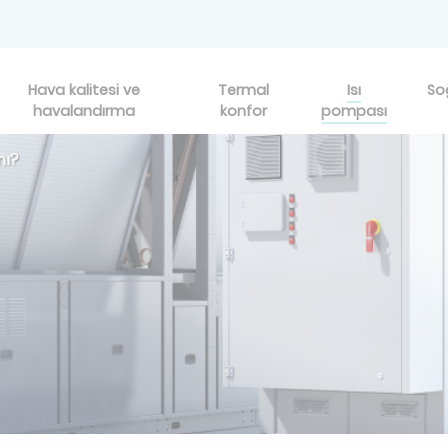
Hava kalitesi ve
Termal
Isı
So
havalandırma
konfor
pompası
mı?