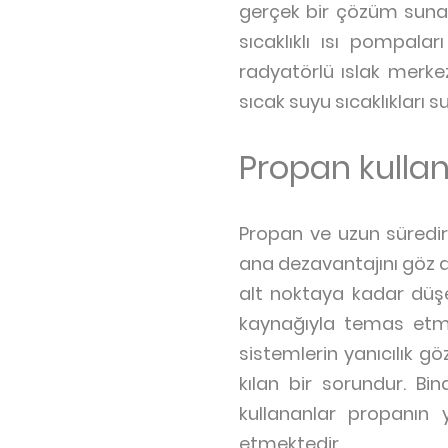
gerçek bir çözüm sunab
sıcaklıklı ısı pompalar
radyatörlü ıslak merke
sıcak suyu sıcaklıkları s
Propan kulla
Propan ve uzun süredir
ana dezavantajını göz a
alt noktaya kadar düşe
kaynağıyla temas etmes
sistemlerin yanıcılık g
kılan bir sorundur. Bi
kullananlar propanın y
etmektedir.