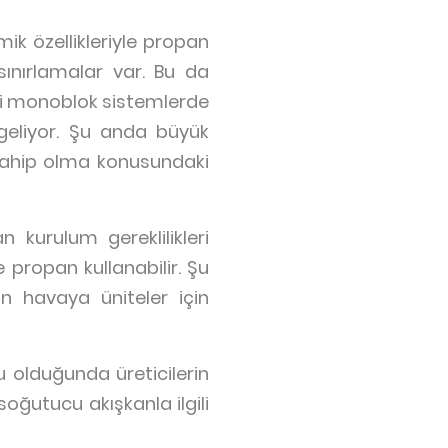
ik özellikleriyle propan
sınırlamalar var. Bu da
ici monoblok sistemlerde
geliyor. Şu anda büyük
a sahip olma konusundaki
 kurulum gereklilikleri
propan kullanabilir. Şu
n havaya üniteler için
u olduğunda üreticilerin
soğutucu akışkanla ilgili