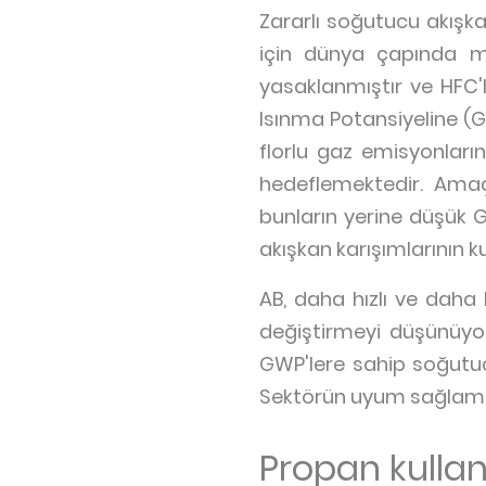
Zararlı soğutucu akışk
için dünya çapında me
yasaklanmıştır ve HFC'l
Isınma Potansiyeline (
florlu gaz emisyonların
hedeflemektedir. Amaç
bunların yerine düşük G
akışkan karışımlarının ku
AB, daha hızlı ve daha
değiştirmeyi düşünüyor
GWP'lere sahip soğutucu
Sektörün uyum sağlamanı
Propan kulla