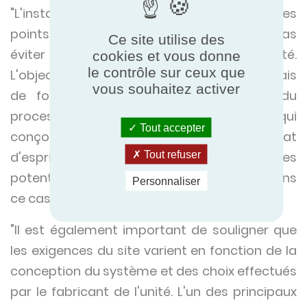
"L'installation est sans aucun doute l'un des
points clés. Nous avons fait le choix de ne pas
Ce site utilise des
éviter ou ignorer le sujet de l'inflammabilité.
cookies et vous donne
le contrôle sur ceux que
L'objectif n'est pas de réécrire les règles, mais
vous souhaitez activer
de fournir des conseils dès le début du
processus, afin de permettre à celui qui
Tout accepter
conçoit le projet d'entrer dans le bon état
Tout refuser
d'esprit et de s'assurer que les risques
potentiels sont évalués immédiatement. Dans
Personnaliser
ce cas, le plus tôt sera le mieux".
"Il est également important de souligner que
les exigences du site varient en fonction de la
conception du système et des choix effectués
par le fabricant de l'unité. L'un des principaux