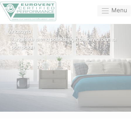
Menu
Anasayfa
İngiltere ısıtma politikası için belirleyici olan ısı
pompaları