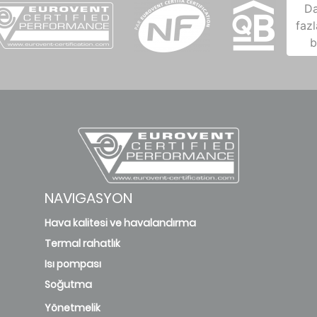
D
fazl
b
NAVIGASYON
Hava kalitesi ve havalandırma
Termal rahatlık
Isı pompası
Soğutma
Yönetmelik