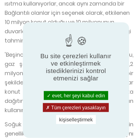
ısıtma kullanıyorlar, ancak aynı zamanda bir
Bağlantılı olanlar için seçenek olarak, etkilenen
10 milyon konut olduğu ve 10 milyonunun
duvarların ve çatı katlarının yalıtımı olabileceği
tahmin edilmektedir.
'Beşinci karbon bütçesine ulaşma senaryosu,
Bu site çerezleri kullanır
ve etkinleştirmek
gaz şebekesine bağlı olmayan evlerde 1,2
istediklerinizi kontrol
milyon ısı pompasının uygun maliyetli bir
etmenizi sağlar
şekilde benimsenmesini ve 2030 yılına kadar
konut dışı ısıtmanın% 20'sini ve başlangıçta
evet, her şeyi kabul edin
dağıtımı içermektedir. hibrit ısı pompalarının
Tüm çerezleri yasaklayın
kullanımını içerebilir.
kişiselleştirmek
Soğuk günler için yedek ısıtma sağlamak için
genellikle küçük bir kazanlı ısı pompaları ve aynı