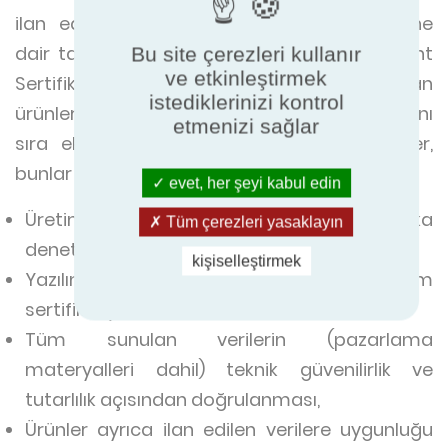
ilan edildiği gibi performans göstereceğine
dair tam bir garanti sunar. Örneğin, Eurovent
Bu site çerezleri kullanır
ve etkinleştirmek
Sertifikalı Performans programına katılan
istediklerinizi kontrol
ürünler, bağımsız laboratuvar testlerinin yanı
etmenizi sağlar
sıra ek değerlendirme seviyelerinden geçer,
bunlar arasında:
evet, her şeyi kabul edin
Üretim hattı kalitesini sağlamak için fabrika
Tüm çerezleri yasaklayın
denetimleri,
kişiselleştirmek
Yazılım kontrolleri ve/veya yazılım
sertifikasyonu*,
Tüm sunulan verilerin (pazarlama
materyalleri dahil) teknik güvenilirlik ve
tutarlılık açısından doğrulanması,
Ürünler ayrıca ilan edilen verilere uygunluğu