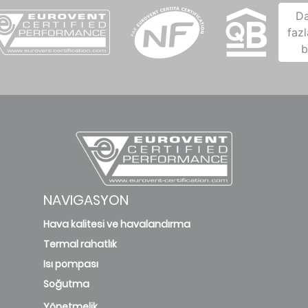
D
fazl
b
NAVIGASYON
Hava kalitesi ve havalandırma
Termal rahatlık
Isı pompası
Soğutma
Yönetmelik