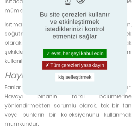
ısıtacak bir AHU'ya bir bobin dahil etmek de
mümkündür.
Bu site çerezleri kullanır
ve etkinleştirmek
Isıtma için, bir elektrikli ısıtıcı da kullanılabilirken,
istediklerinizi kontrol
soğutma için, orijinal yardımcı programına ek
etmenizi sağlar
olarak nem alma etkisine de sahip olacak
şekilde uyarlanabilen bir soğutma bobini
evet, her şeyi kabul edin
kullanılır.
Tüm çerezleri yasaklayın
Hayran -ları
kişiselleştirmek
Fanlar AHU sisteminin hayati bir parçasıdır.
Havayı binanın farklı bölümlerine
yönlendirmekten sorumlu olarak, tek bir fan
veya bunların bir koleksiyonunu kullanmak
mümkündür.