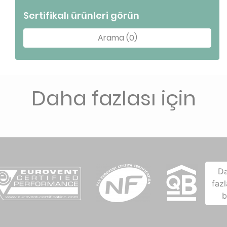
Sertifikalı ürünleri görün
Arama (0)
Daha fazlası için
D
fazl
b