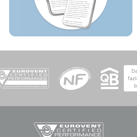
D
fazl
b