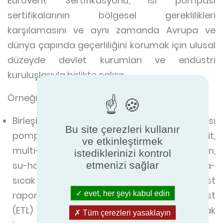
Eurovent Sertifikasyonu, ısı pompası
sertifikalarının bölgesel gereklilikleri
karşılamasını ve aynı zamanda Avrupa ve
dünya çapında geçerliliğini korumak için ulusal
düzeyde devlet kurumları ve endüstri
kuruluşlarıyla birlikte çalışır.
Örneğin:
Birleşik Krallık'ta, çatı tipi üniteler, hava-su ısı
Bu site çerezleri kullanır
pompaları, hava-hava ısı pompaları (split,
ve etkinleştirmek
multi-split), su veya tuzlu su-su ısı pompaları,
istediklerinizi kontrol
etmenizi sağlar
su-hava ısı pompaları (multi-split) ve hava-
sıcak su ısı pompaları sertifikalı üreticileri, test
evet, her şeyi kabul edin
raporlarını kullanarak Energy Technology List
(ETL) sertifikasına ücretsiz olarak
Tüm çerezleri yasaklayın