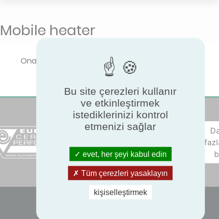
Mobile heater
Onaylı performansı görüntülemek için lütfen bir
ürün türü seçin.
Bu site çerezleri kullanır
ve etkinleştirmek
istediklerinizi kontrol
etmenizi sağlar
D
fazl
b
evet, her şeyi kabul edin
Tüm çerezleri yasaklayın
kişiselleştirmek