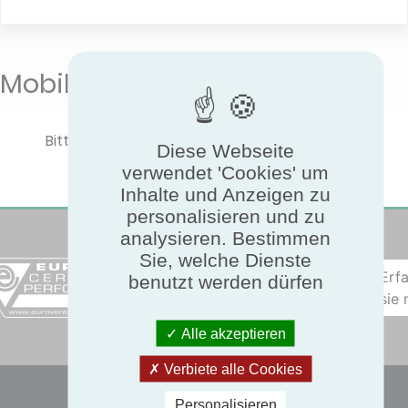
Mobile heater
Bitte wählen Sie einen Produkttyp aus, um die
Diese Webseite
zertifizierte Leistung anzuzeigen.
verwendet 'Cookies' um
Inhalte und Anzeigen zu
personalisieren und zu
analysieren. Bestimmen
Sie, welche Dienste
Erf
benutzt werden dürfen
sie
Alle akzeptieren
Verbiete alle Cookies
Personalisieren