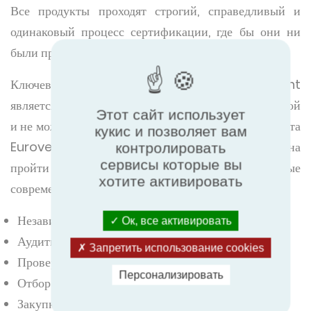
Все продукты проходят строгий, справедливый и
одинаковый процесс сертификации, где бы они ни
были произведены.
Ключевым моментом предложения Eurovent
является то, что сертификация является добровольной
Этот сайт использует
и не может быть куплена. Для получения сертификата
кукис и позволяет вам
Eurovent сертифицированная продукция должна
контролировать
сервисы которые вы
пройти ряд проверок. Используются самые
хотите активировать
современные протоколы оценки, включая:
Независимые лабораторные испытания
Ок, все активировать
Аудиты фабрик
Запретить использование cookies
Проверка программного обеспечения для отбора
Персонализировать
Отбор образцов продукции с завода
Закупка продукта на рынке (когда это возможно)