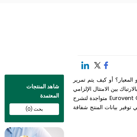
و المعيار؟ أو كيف يتم تمرير
شاهد المنتجات
I و CEN؟ لأولئك الذين يشعرون بالارتباك بين الامتثال الإلزامي
المعتمدة
والطوعي، أو كيف يعمل التصديق والتقييس معًا، لدينا المقال المناسب لك. Eurovent Certification متواجدة لتشرح
ي توفير بيانات المنتج شفافة
بحث (0)