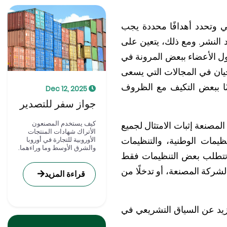
وبي وتحدد أهدافًا محددة يجب
د النشر. ومع ذلك، يتعين على
دول الأعضاء ببعض المرونة في
أحيان في المجالات التي يسعى
يضًا ببعض التكيف مع الظروف
Dec 12, 2025
جواز سفر للتصدير
كيف يستخدم المصنعون
لمصنعة إثبات الامتثال لجميع
الأتراك شهادات المنتجات
يمات الوطنية، والتنظيمات
الأوروبية للتجارة في أوروبا
والشرق الأوسط وما وراءهما.
ة. تتطلب بعض التنظيمات فقط
لشركة المصنعة، أو تدخلًا من
قراءة المزيد
زيد عن السياق التشريعي في