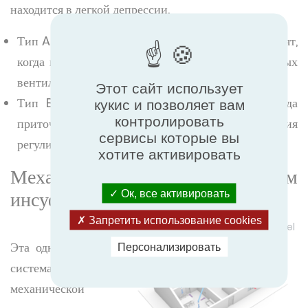
находится в легкой депрессии.
Тип A: о гигрорегулируемой системе типа A говорят,
когда влажность регулируется только на вытяжных
вентиляционных отверстиях.
Этот сайт использует
Тип B: гигрорегулируемая система типа B, когда
кукис и позволяет вам
контролировать
приточные и вытяжные вентиляционные отверстия
сервисы которые вы
регулируются по влажности.
хотите активировать
Механическая вентиляция путем
инсуффляции
Ок, все активировать
Запретить использование cookies
Источник схемы: Profeel
Эта однопоточная
Персонализировать
система
механической