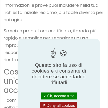
informazioni e prove puoi includere nella tua
richiesta iniziale reclamo, più facile diventa per
noi agire.
Se sei un produttore certificato, il modo più
rapido e semplice per segnalare un uso
improprio è rivolgerti direttamente al tuo
responsabile clienti (anche se il prodotto non
rientra nel tuo programma).
Questo sito fa uso di
Cosa succede quando
cookies e ti consente di
decidere se accettarli o
un’azienda viene
rifiutarli
accusata di abuso?
Ok, accetta tutto
Il comitato di sorveglianza ora si riunisce una
Deny all cookies
volta al mese per indagare sui casi di abuso.