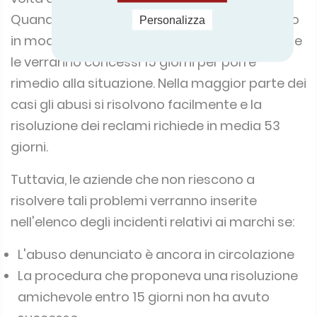
Quando si scopre che un'azienda ha utilizzato
Personalizza
in modo improprio un logo, verrà contattata e
le verranno concessi 15 giorni per porre
rimedio alla situazione.
Nella maggior parte dei
casi gli abusi si risolvono facilmente e la
risoluzione dei reclami richiede in media 53
giorni.
Tuttavia, le aziende che non riescono a
risolvere tali problemi verranno inserite
nell'elenco degli incidenti relativi ai marchi se:
L'abuso denunciato è ancora in circolazione
La procedura che proponeva una risoluzione
amichevole entro 15 giorni non ha avuto