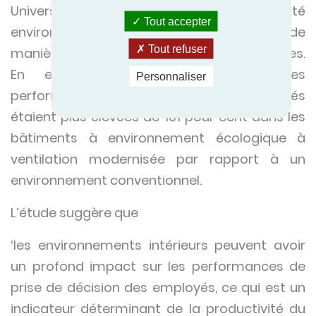
University, a conclu qu’une meilleure qualité
Tout accepter
environnementale intérieure optimisait de
Tout refuser
manière significative les fonctions cognitives.
En effet, l’étude démontre que les
Personnaliser
performances cognitives des employés
étaient plus élevées de 101 pour cent dans les
bâtiments à environnement écologique à
ventilation modernisée par rapport à un
environnement conventionnel.
L’étude suggère que
‘les environnements intérieurs peuvent avoir
un profond impact sur les performances de
prise de décision des employés, ce qui est un
indicateur déterminant de la productivité du