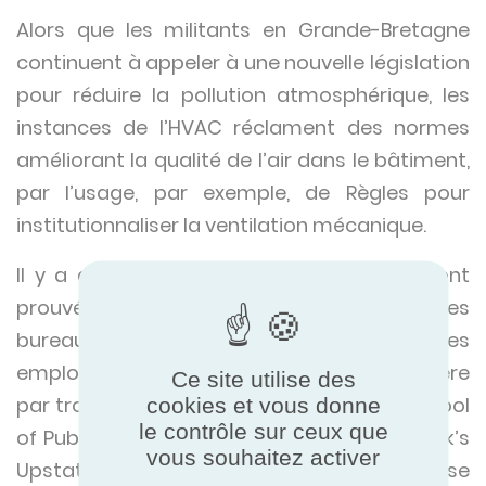
Alors que les militants en Grande-Bretagne
continuent à appeler à une nouvelle législation
pour réduire la pollution atmosphérique, les
instances de l’HVAC réclament des normes
améliorant la qualité de l’air dans le bâtiment,
par l’usage, par exemple, de Règles pour
institutionnaliser la ventilation mécanique.
Il y a aussi des recherches récentes qui ont
prouvé qu’une bonne qualité de l’air dans les
bureaux peut améliorer l’état d’esprit des
employés. Une étude menée l’année dernière
Ce site utilise des
par trois universités, Harvard’s TH Chan School
cookies et vous donne
le contrôle sur ceux que
of Public Health, State University of New York’s
vous souhaitez activer
Upstate Medical University et Syracuse