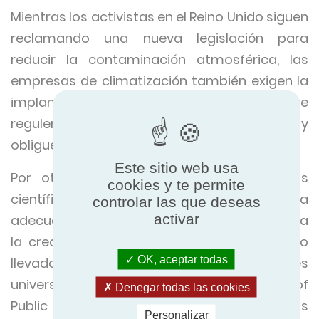
Mientras los activistas en el Reino Unido siguen
reclamando una nueva legislación para
reducir la contaminación atmosférica, las
empresas de climatización también exigen la
implantación de normativas mejoradas que
regulen la calidad del aire en edificios y
obliguen al uso de ventilación mecánica.
Este sitio web usa
Por otro lado, también existen evidencias
cookies y te permite
científicas que demuestran que una
controlar las que deseas
activar
adecuada calidad del aire en oficinas estimula
la creatividad de los empleados. Un estudio
OK, aceptar todas
llevado a cabo el pasado año por tres
universidades - Harvard’s TH Chan School of
Denegar todas las cookies
Public Health, State University of New York’s
Personalizar