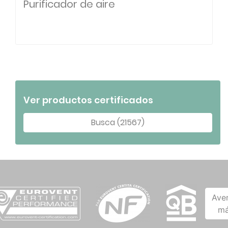
Purificador de aire
Ver productos certificados
Busca (21567)
Ave
má