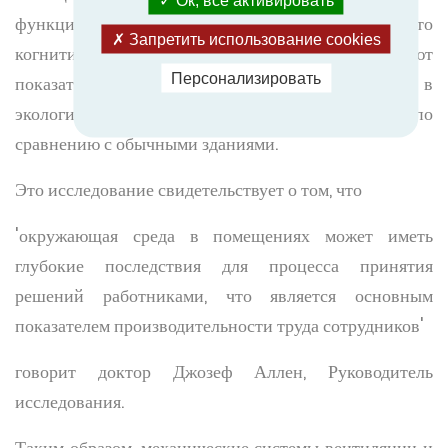
функцию. В исследовании было установлено, что
Запретить использование cookies
когнитивные показатели работников в среднем имеют
Персонализировать
показатель 101 процент, что на 1 процент выше в
экологичных зданиях с улучшенной вентиляцией по
сравнению с обычными зданиями.
Это исследование свидетельствует о том, что
'окружающая среда в помещениях может иметь
глубокие последствия для процесса принятия
решений работниками, что является основным
показателем производительности труда сотрудников'
говорит доктор Джозеф Аллен, Руководитель
исследования.
Таким образом, механические системы вентиляции и