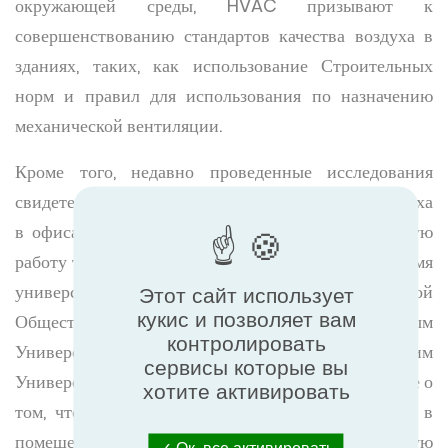
окружающей среды, HVAC призывают к
совершенствованию стандартов качества воздуха в
зданиях, таких, как использование Строительных
норм и правил для использования по назначению
механической вентиляции.
Кроме того, недавно проведенные исследования
свидетельствуют о том, что хорошее качество воздуха
в офисах может также улучшить интеллектуальную
работу трудящихся. Исследование, проведенное тремя
университетами - Гарвардской Школой
Этот сайт использует
кукис и позволяет вам
Общественного Здравоохранения, Государственным
контролировать
Университетом штата Нью-Йорк и Сиракузским
сервисы которые вы
Университетом в прошлом году, сделало заключение о
хотите активировать
том, что улучшение качества окружающей среды в
помещениях значительно улучшило познавательную
Ок, все активировать