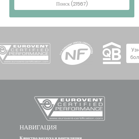
Поиск (21567)
Уз
бо
НАВИГАЦИЯ
Качество воздуха и вентиляция