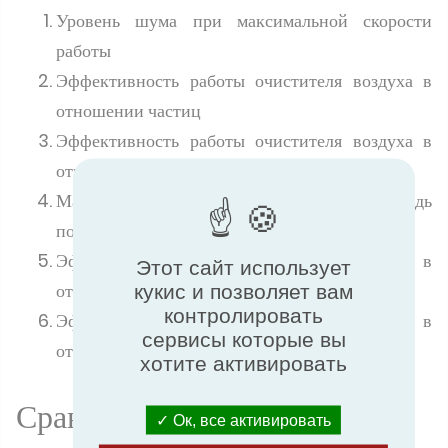
Уровень шума при максимальной скорости
работы
Эффективность работы очистителя воздуха в
отношении частиц
Эффективность работы очистителя воздуха в
отношении газообразных веществ
Максимальная рекомендуемая площадь
помещения
Эффективность работы очистителя воздуха в
Этот сайт использует
отношении аллергенов
кукис и позволяет вам
контролировать
Эффективность работы очистителя воздуха в
сервисы которые вы
отношении микроорганизмов
хотите активировать
Сравнить, чтобы сделать
Ок, все активировать