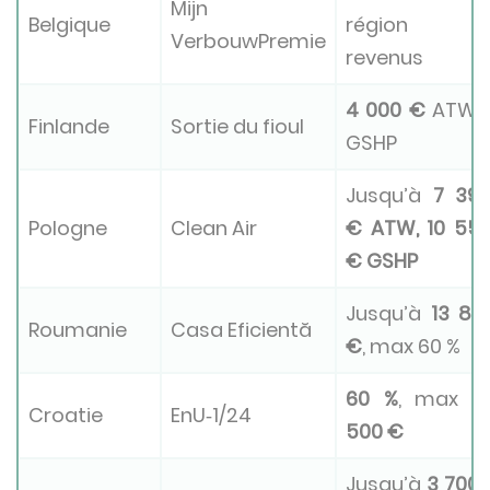
Mijn
Belgique
région e
VerbouwPremie
revenus
4 000 €
ATW 
Finlande
Sortie du fioul
GSHP
Jusqu’à
7 39
Pologne
Clean Air
€ ATW, 10 55
€ GSHP
Jusqu’à
13 81
Roumanie
Casa Eficientă
€
, max 60 %
60 %
, max
1
Croatie
EnU‑1/24
500 €
Jusqu’à
3 700