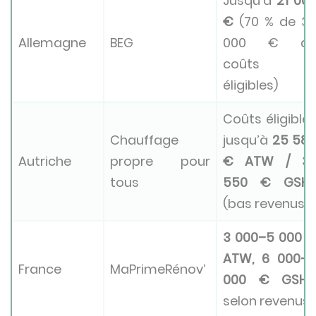
Jusqu’à
21 00
€
(70 % de 3
Allemagne
BEG
000 € d
coûts
éligibles)
Coûts éligible
Chauffage
jusqu’à
25 58
Autriche
propre pour
€ ATW / 3
tous
550 € GSH
(bas revenus)
3 000–5 000 
ATW, 6 000–1
France
MaPrimeRénov’
000 € GSHP
selon revenus