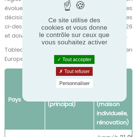
évoluent régulièrement et sont soumis à des
décisions budgétaires annuelles. Les chiffres
Ce site utilise des
ci-dessous reflètent la situation en avril 2026
cookies et vous donne
le contrôle sur ceux que
et doivent être considérés comme indicatifs.
vous souhaitez activer
Tableau comparatif des aides disponibles en
Europe :
Tout accepter
Tout refuser
Aide
Personnaliser
maximale
Programme
typique
Pays
(principal)
(maison
individuelle,
rénovation)