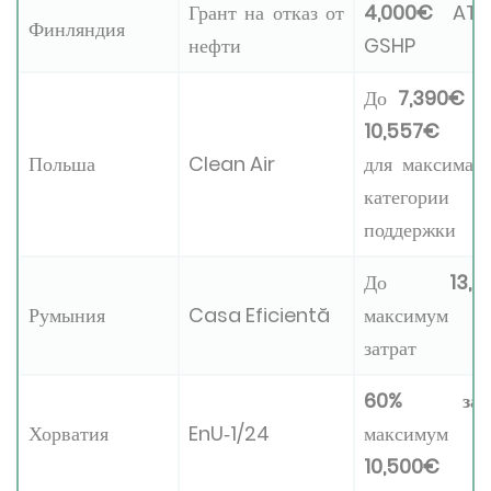
Грант на отказ от
4,000€
ATW
Финляндия
нефти
GSHP
До
7,390€ A
10,557€ G
Польша
Clean Air
для максимал
категории
поддержки
До
13,8
Румыния
Casa Eficientă
максимум
затрат
60% затр
Хорватия
EnU‑1/24
максимум
10,500€