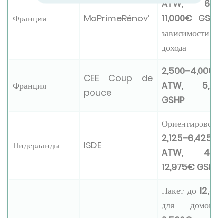
ATW, 6,0
Франция
MaPrimeRénov’
11,000€ GSH
зависимости
дохода
2,500–4,000
CEE Coup de
Франция
ATW, 5,0
pouce
GSHP
Ориентировоч
2,125–6,425
Нидерланды
ISDE
ATW, 4,2
12,975€ GSH
Пакет до
12,
для домо