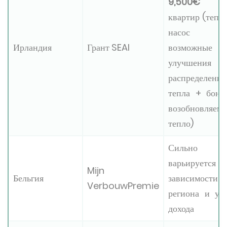
9,500€
д
квартир (тепл
насос
Ирландия
Грант SEAI
возможные
улучшения
распределения
тепла + бону
возобновляемо
тепло)
Сильно
варьируетс
Mijn
Бельгия
зависимости
VerbouwPremie
региона и ур
дохода