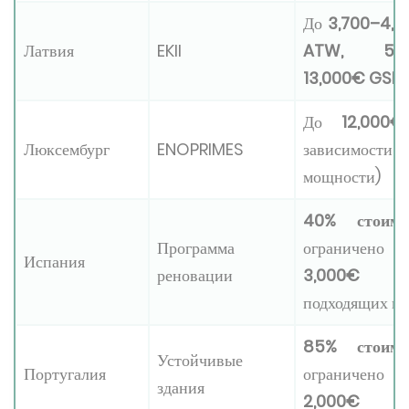
До
3,700–4,
Латвия
EKII
ATW, 5,7
13,000€ GSH
До
12,000€
Люксембург
ENOPRIMES
зависимости
мощности)
40% стоимо
Программа
ограничено
Испания
реновации
3,000€
д
подходящих м
85% стоимо
Устойчивые
Португалия
ограничено
здания
2,000€