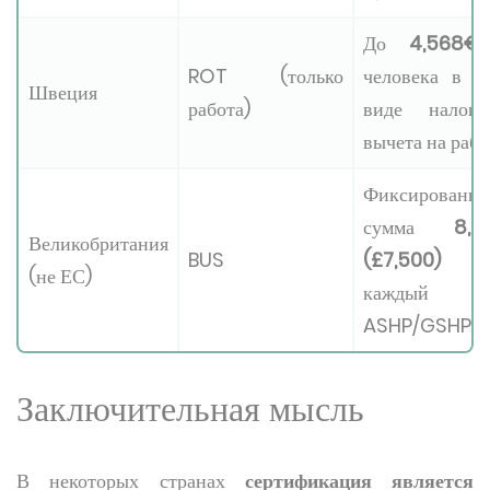
До
4,568€
ROT (только
человека в г
Швеция
работа)
виде налого
вычета на рабо
Фиксированна
сумма
8,6
Великобритания
BUS
(£7,500)
н
(не ЕС)
каждый
ASHP/GSHP
Заключительная мысль
В некоторых странах
сертификация является