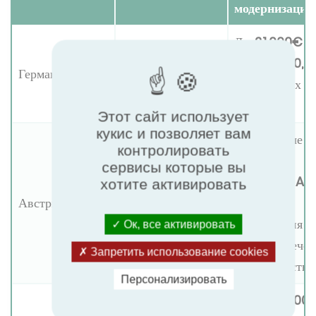
модернизация
До
21,000€
(
от
30,0
Германия
BEG
допустимых
затрат)
Этот сайт использует
кукис и позволяет вам
Допустимые
контролировать
затраты
сервисы которые вы
25,586€ AT
хотите активировать
Чистое отопление
Австрия
37,550€ G
для всех
(ориентация
Ок, все активировать
малообеспече
Запретить использование cookies
домохозяйства
Персонализировать
3,000–5,000