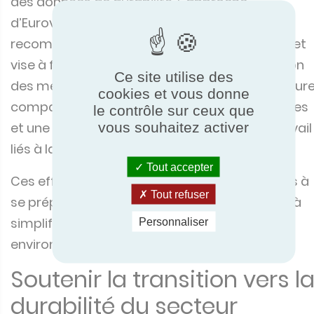
des données de durabilité. L’approche
d’Eurovent Certification s’aligne sur les
recommandations de l’Association Eurovent et
vise à favoriser une plus grande harmonisation
Ce site utilise des
des méthodologies de cycle de vie, une meilleur
cookies et vous donne
comparabilité des données environnementales
le contrôle sur ceux que
vous souhaitez activer
et une automatisation accrue des flux de travail
liés à la durabilité.
Tout accepter
Ces efforts ont pour but d’aider les fabricants à
Tout refuser
se préparer aux futurs cadres numériques et à
simplifier la gestion des informations
Personnaliser
environnementales sur les produits.
Soutenir la transition vers l
durabilité du secteur