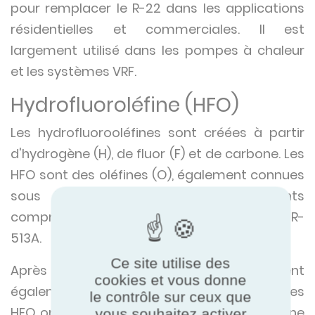
pour remplacer le R-22 dans les applications
résidentielles et commerciales. Il est
largement utilisé dans les pompes à chaleur
et les systèmes VRF.
Hydrofluoroléfine (HFO)
Les hydrofluorooléfines sont créées à partir
d'hydrogène (H), de fluor (F) et de carbone. Les
HFO sont des oléfines (O), également connues
sous le nom d'alcènes. Les réfrigérants
comprennent le R-1234ze, le R-1234yf et le R-
513A.
Ce site utilise des
Après avoir découvert que les HFC étaient
cookies et vous donne
également nocifs pour l'environnement, les
le contrôle sur ceux que
HFO ont été développés comme la prochaine
vous souhaitez activer