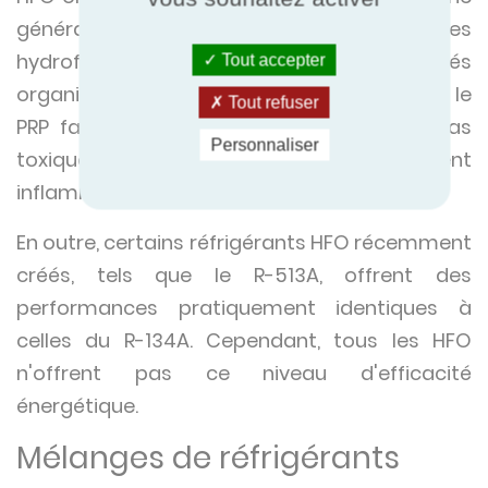
génération de réfrigérants. Les
hydrofluorooléfines sont des composés
Tout accepter
organiques insaturés dont le PDO est nul et le
Tout refuser
PRP faible. La plupart des HFO ne sont pas
Personnaliser
toxiques et sont soit légèrement
inflammables, soit ininflammables.
En outre, certains réfrigérants HFO récemment
créés, tels que le R-513A, offrent des
performances pratiquement identiques à
celles du R-134A. Cependant, tous les HFO
n'offrent pas ce niveau d'efficacité
énergétique.
Mélanges de réfrigérants