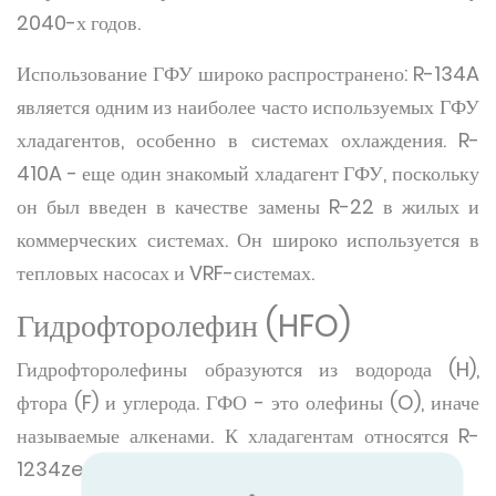
2040-х годов.
Использование ГФУ широко распространено: R-134A
является одним из наиболее часто используемых ГФУ
хладагентов, особенно в системах охлаждения. R-
410A - еще один знакомый хладагент ГФУ, поскольку
он был введен в качестве замены R-22 в жилых и
коммерческих системах. Он широко используется в
тепловых насосах и VRF-системах.
Гидрофторолефин (HFO)
Гидрофторолефины образуются из водорода (H),
фтора (F) и углерода. ГФО - это олефины (O), иначе
называемые алкенами. К хладагентам относятся R-
1234ze, R-1234yf и R-513A.