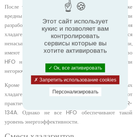
После того как было обнаружено, что ГФУ также
вредны для окружающей среды, ГФО были
Этот сайт использует
разработаны в качестве следующего поколения
кукис и позволяет вам
хладагентов. Гидрофторолефины являются
контролировать
ненасыщенными органическими соединениями,
сервисы которые вы
хотите активировать
имеют нулевое ODP и низкий GWP. Большинство
HFO нетоксичны и являются слабогорючими или
Ок, все активировать
негорючими.
Запретить использование cookies
Кроме того, некоторые из недавно созданных
Персонализировать
хладагентов HFO, такие как R-513A, обладают
практически идентичными характеристиками с R-
134A. Однако не все HFO обеспечивают такой
уровень энергоэффективности.
Смеси хладагентов