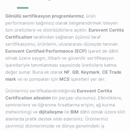
Gönüllü sertifikasyon programlarımız
, ürün
performansını bağımsız olarak belgelendirmek isteyen
tüm üreticilere ve distribütörlere açıktır.
Eurovent Certita
Certification
tarafından sağlanan üçüncü taraf
sertifikasyonu; ürünlerin, uluslararası düzeyde tanınan
Eurovent Certified Performance (ECP)
işareti de dâhil
olmak üzere saygın, itibarlı ve güvenilir sertifikasyon
işaretleriyle tanımlanması sayesinde üreticilere katma
değer sunar. Buna ek olarak
NF
,
QB
,
Keymark
,
CE Trade
mark
ve ısı pompaları için
MCS
işaretleri yer alır.
Ürünleriniz sertifikalandırıldığında
Eurovent Certita
Certification ailesinin
bir parçası olursunuz. Etkinliklere,
seminerlere ve öğrenme fırsatlarına erişim, ağ kurma
(networking) ve
dijitalleşme
ile
BIM
dâhil olmak üzere kilit
alanlarda pratik destek elde edersiniz. Ürünleriniz
çevrimiçi dizinlerimizde ve dünya genelindeki iş