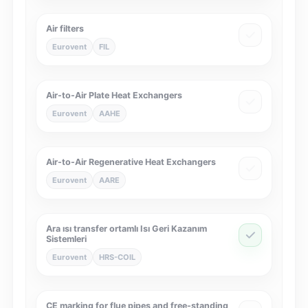
Air filters
Eurovent
FIL
Air-to-Air Plate Heat Exchangers
Eurovent
AAHE
Air-to-Air Regenerative Heat Exchangers
Eurovent
AARE
Ara ısı transfer ortamlı Isı Geri Kazanım
Sistemleri
Eurovent
HRS-COIL
CE marking for flue pipes and free-standing