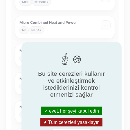
MCS
MCS007
Micro Combined Heat and Power
NF
NF542
Mobile liquid fuel heaters
NF
NF128
Bu site çerezleri kullanır
Multi-energy
ve etkinleştirmek
istediklerinizi kontrol
NF
NF462
etmenizi sağlar
NF Air cleaners
evet, her şeyi kabul edin
NF
NF536
Tüm çerezleri yasaklayın