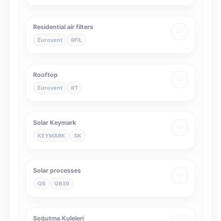
Residential air filters
Eurovent
RFIL
Rooftop
Eurovent
RT
Solar Keymark
KEYMARK
SK
Solar processes
QB
QB39
Soğutma Kuleleri