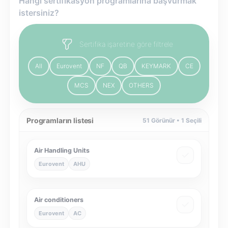
Hangi sertifikasyon programlarına başvurmak
istersiniz?
Sertifika işaretine göre filtrele
All
Eurovent
NF
QB
KEYMARK
CE
MCS
NEX
OTHERS
Programların listesi
51
Görünür •
1
Seçili
Air Handling Units
Eurovent
AHU
Air conditioners
Eurovent
AC