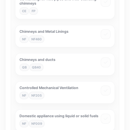
chimneys
CE
FP
Chimneys and Metal Linings
NF
NF460
Chimneys and ducts
QB
QB40
Controlled Mechanical Ventilation
NF
NF205
Domestic appliance using liquid or solid fuels
NF
NF009