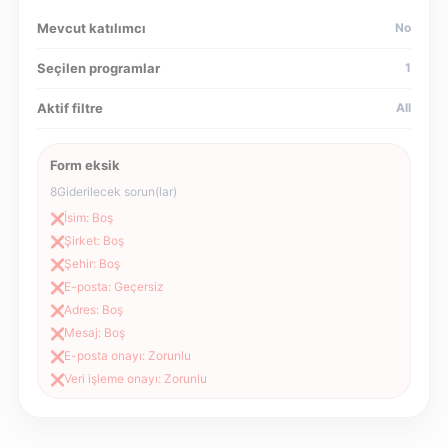
Mevcut katılımcı
No
Seçilen programlar
1
Aktif filtre
All
Form eksik
8
Giderilecek sorun(lar)
İsim: Boş
❌
Şirket: Boş
❌
Şehir: Boş
❌
E-posta: Geçersiz
❌
Adres: Boş
❌
Mesaj: Boş
❌
E-posta onayı: Zorunlu
❌
Veri işleme onayı: Zorunlu
❌