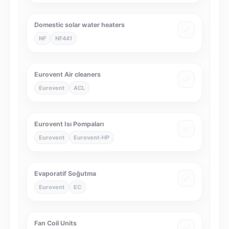
Domestic solar water heaters
NF
NF441
Eurovent Air cleaners
Eurovent
ACL
Eurovent Isı Pompaları
Eurovent
Eurovent-HP
Evaporatif Soğutma
Eurovent
EC
Fan Coil Units