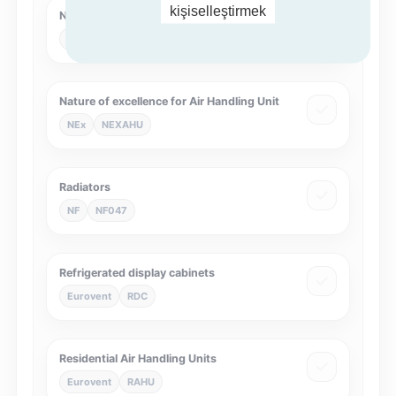
kişiselleştirmek
NF Heat Pumps
NF
NF414
Nature of excellence for Air Handling Unit
NEx
NEXAHU
Radiators
NF
NF047
Refrigerated display cabinets
Eurovent
RDC
Residential Air Handling Units
Eurovent
RAHU