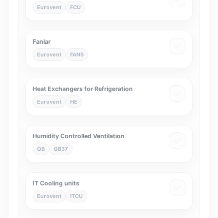
Eurovent
FCU
Fanlar
Eurovent
FANS
Heat Exchangers for Refrigeration
Eurovent
HE
Humidity Controlled Ventilation
QB
QB37
IT Cooling units
Eurovent
ITCU