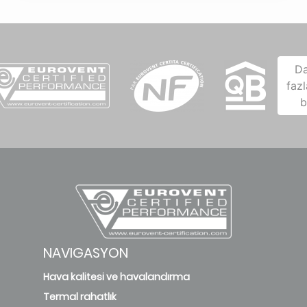
D
fazl
b
NAVIGASYON
Hava kalitesi ve havalandırma
Termal rahatlık