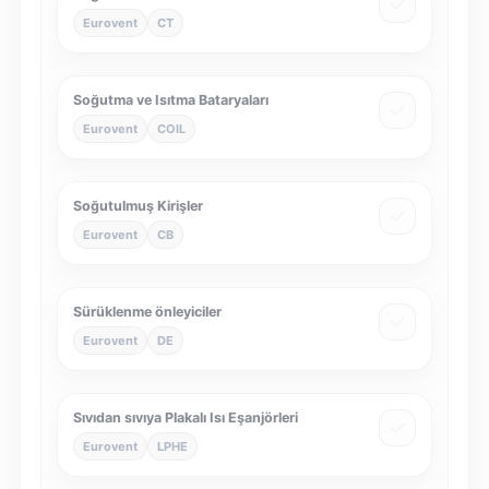
Eurovent
CT
Soğutma ve Isıtma Bataryaları
Eurovent
COIL
Soğutulmuş Kirişler
Eurovent
CB
Sürüklenme önleyiciler
Eurovent
DE
Sıvıdan sıvıya Plakalı Isı Eşanjörleri
Eurovent
LPHE