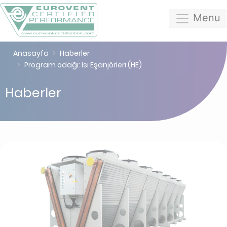
Menu
Anasayfa
Haberler
Program odağı: Isı Eşanjörleri (HE)
Haberler