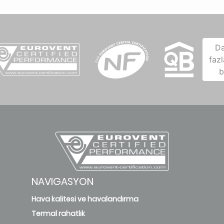
D
fazl
b
NAVIGASYON
Hava kalitesi ve havalandırma
Termal rahatlık