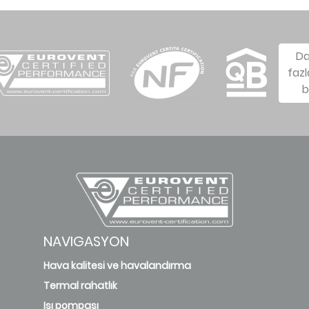
D
fazl
b
NAVIGASYON
Hava kalitesi ve havalandırma
Termal rahatlık
Isı pompası