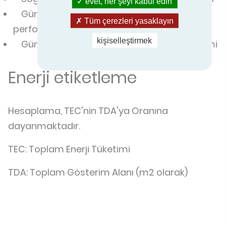
evet, her şeyi kabul edin
Gündüz ve gece döngüsünde termal
Tüm çerezleri yasaklayın
performans (sıcaklık sınıfı)
kişiselleştirmek
Gündüz ve gece döngüsünde enerji tüketimi
Enerji etiketleme
Hesaplama, TEC'nin TDA'ya Oranına
dayanmaktadır.
TEC: Toplam Enerji Tüketimi
TDA: Toplam Gösterim Alanı (m2 olarak)