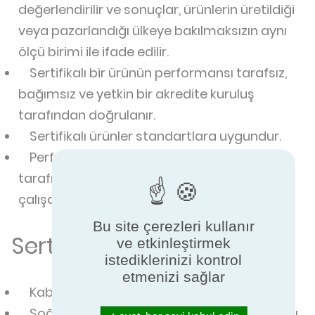
değerlendirilir ve sonuçlar, ürünlerin üretildiği
veya pazarlandığı ülkeye bakılmaksızın aynı
ölçü birimi ile ifade edilir.
Sertifikalı bir ürünün performansı tarafsız,
bağımsız ve yetkin bir akredite kuruluş
tarafından doğrulanır.
Sertifikalı ürünler standartlara uygundur.
Performansı onaylanan bir ürün, üretici
tarafından belirtilen özelliklere göre
çalışacaktır.
Bu site çerezleri kullanır
Sertifikalı özellikler
ve etkinleştirmek
istediklerinizi kontrol
etmenizi sağlar
Kabinin kesit boyutları
Soğutulmuş ürünler için toplam teşhir alanı