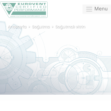
Menu
Anasayfa
Soğutma
Soğutmalı vitrin