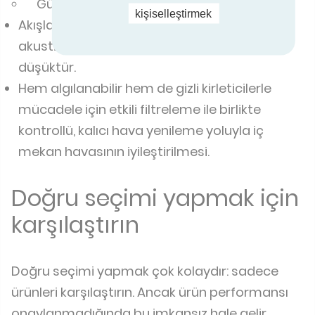
Güç tüketimi düşük
kişiselleştirmek
Akışlar ihtiyaca göre kontrol edildiği için
akustik konfor ve bu nedenle ses seviyeleri
düşüktür.
Hem algılanabilir hem de gizli kirleticilerle
mücadele için etkili filtreleme ile birlikte
kontrollü, kalıcı hava yenileme yoluyla iç
mekan havasının iyileştirilmesi.
Doğru seçimi yapmak için
karşılaştırın
Doğru seçimi yapmak çok kolaydır: sadece
ürünleri karşılaştırın. Ancak ürün performansı
onaylanmadığında bu imkansız hale gelir.