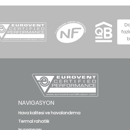
D
fazl
b
NAVIGASYON
Hava kalitesi ve havalandırma
Termal rahatlık
Isı pompası