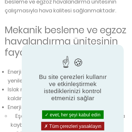
besleme ve egzoz havalandırma ünitesinin
çalışmasıyla hava kalitesi sağlanmaktadır.
Mekanik besleme ve egzoz
havalandırma ünitesinin
faydaları
Enerji tasarrufu sağlarken evdeki havayı
Bu site çerezleri kullanır
yeniler
ve etkinleştirmek
Islak mekanların küf problemlerini ortadan
istediklerinizi kontrol
etmenizi sağlar
kaldırarak arıtılması
Enerji tasarrufu:
evet, her şeyi kabul edin
Eşanjör, basit bir ekstraksiyon durumunda
kaybedilen ısıyı geri kazanır
Tüm çerezleri yasaklayın