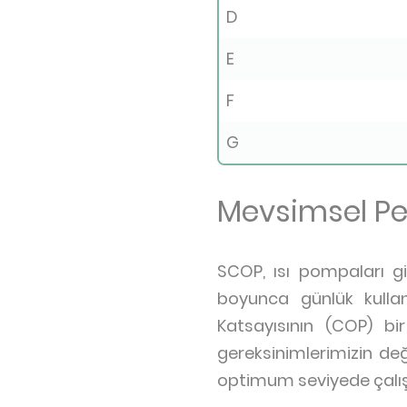
D
E
F
G
Mevsimsel Pe
SCOP, ısı pompaları gibi
boyunca günlük kulla
Katsayısının (COP) bir
gereksinimlerimizin değ
optimum seviyede çalışı