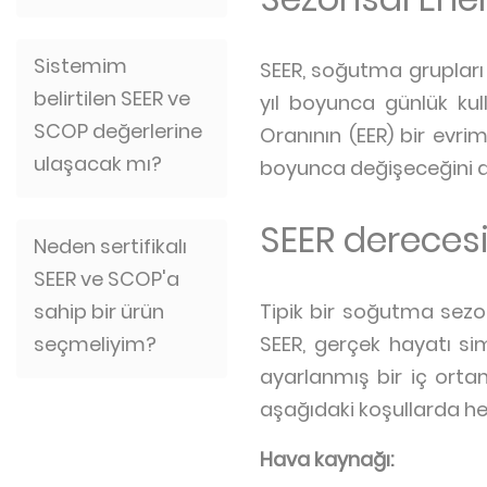
Sistemim
SEER, soğutma grupları v
belirtilen SEER ve
yıl boyunca günlük kul
SCOP değerlerine
Oranının (EER) bir evrimi
ulaşacak mı?
boyunca değişeceğini di
SEER derecesi
Neden sertifikalı
SEER ve SCOP'a
sahip bir ürün
Tipik bir soğutma sez
seçmeliyim?
SEER, gerçek hayatı simü
ayarlanmış bir iç ortam
aşağıdaki koşullarda he
Hava kaynağı: