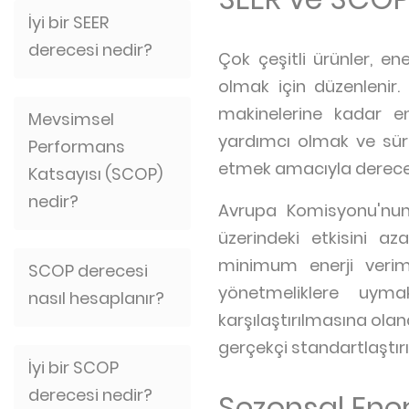
İyi bir SEER
derecesi nedir?
Çok çeşitli ürünler, en
olmak için düzenlenir
makinelerine kadar en
Mevsimsel
yardımcı olmak ve sürdür
Performans
etmek amacıyla derecel
Katsayısı (SCOP)
nedir?
Avrupa Komisyonu'nun E
üzerindeki etkisini a
minimum enerji veriml
SCOP derecesi
yönetmeliklere uyma
nasıl hesaplanır?
karşılaştırılmasına olan
gerçekçi standartlaştır
İyi bir SCOP
derecesi nedir?
Sezonsal Enerj