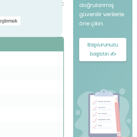
r yüksektir. SEER, HVAC
doğrulanmış
ut bir rakam sunar.
güvenilir verilerle
leştirmek
öne çıkın.
örnek verilmiştir:
Başvurunuzu
başlatın ✍