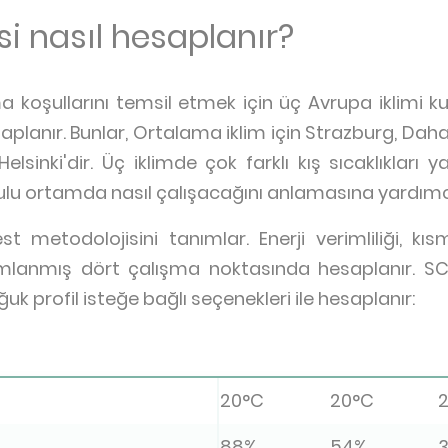
i nasıl hesaplanır?
 koşullarını temsil etmek için üç Avrupa iklimi ku
saplanır. Bunlar, Ortalama iklim için Strazburg, Daha 
elsinki'dir. Üç iklimde çok farklı kış sıcaklıkları
ulu ortamda nasıl çalışacağını anlamasına yardımcı
 metodolojisini tanımlar. Enerji verimliliği, kıs
ımlanmış dört çalışma noktasında hesaplanır. S
oğuk profil isteğe bağlı seçenekleri ile hesaplanır:
20°C
20°C
88%
54%