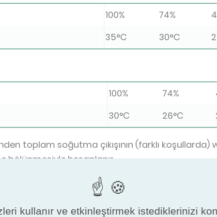
100%
74%
4
35°C
30°C
2
100%
74%
30°C
26°C
inden toplam soğutma çıkışının (farklı koşullarda) w
ine bölünmesiyle hesaplanır.
erecesi nedir?
leri kullanır ve etkinleştirmek istediklerinizi ko