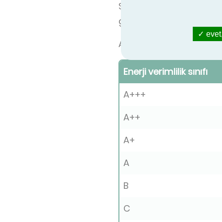
SEER derecesi ne kadar
geçmişi ve bilgisi ne ol
evet,
Aşağıda 12kW'ın altındak
Enerji verimlilik sınıfı
A+++
A++
A+
A
B
C