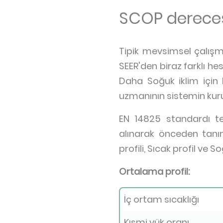
SCOP dereces
Tipik mevsimsel çalışma
SEER'den biraz farklı he
Daha Soğuk iklim için H
uzmanının sistemin kur
EN 14825 standardı test
alınarak önceden tan
profili, Sıcak profil ve S
Ortalama profil:
İç ortam sıcaklığı
Kısmi yük oranı