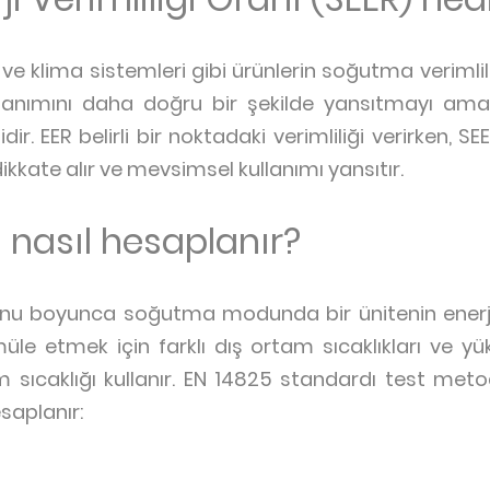
e klima sistemleri gibi ürünlerin soğutma verimliliği
lanımını daha doğru bir şekilde yansıtmayı amaçl
dir. EER belirli bir noktadaki verimliliği verirken, 
kkate alır ve mevsimsel kullanımı yansıtır.
 nasıl hesaplanır?
onu boyunca soğutma modunda bir ünitenin enerji 
le etmek için farklı dış ortam sıcaklıkları ve yük 
 sıcaklığı kullanır. EN 14825 standardı test metod
saplanır: