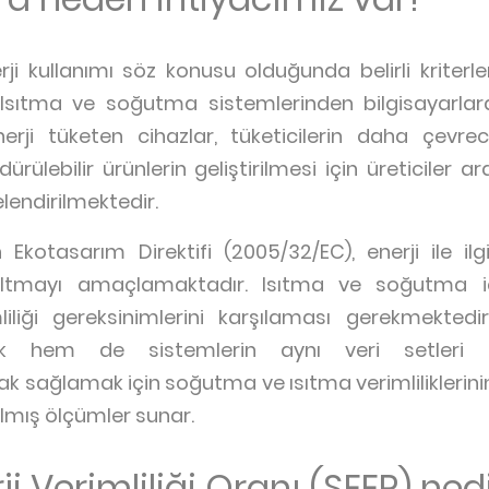
erji kullanımı söz konusu olduğunda belirli kriterl
. Isıtma ve soğutma sistemlerinden bilgisayarl
erji tüketen cihazlar, tüketicilerin daha çevr
ülebilir ürünlerin geliştirilmesi için üreticiler a
endirilmektedir.
kotasarım Direktifi (2005/32/EC), enerji ile ilgil
zaltmayı amaçlamaktadır. Isıtma ve soğutma içi
iliği gereksinimlerini karşılaması gerekmekte
k hem de sistemlerin aynı veri setleri k
ak sağlamak için soğutma ve ısıtma verimliliklerini
ılmış ölçümler sunar.
i Verimliliği Oranı (SEER) ned