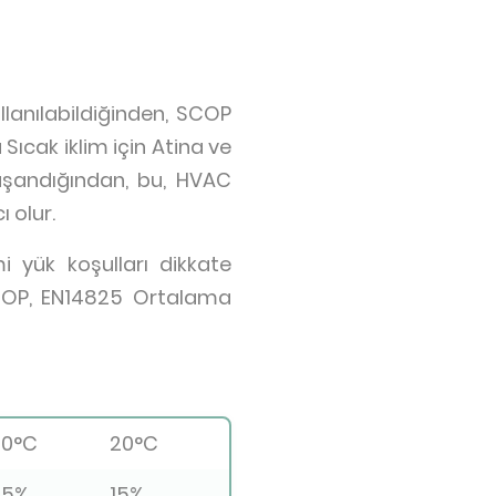
llanılabildiğinden, SCOP
Sıcak iklim için Atina ve
 yaşandığından, bu, HVAC
 olur.
mi yük koşulları dikkate
COP, EN14825 Ortalama
20°C
20°C
35%
15%