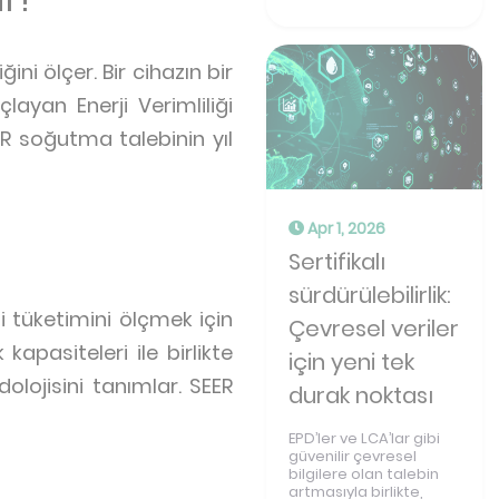
ni ölçer. Bir cihazın bir
ayan Enerji Verimliliği
SEER soğutma talebinin yıl
Apr 1, 2026
Sertifikalı
sürdürülebilirlik:
tüketimini ölçmek için
Çevresel veriler
kapasiteleri ile birlikte
için yeni tek
olojisini tanımlar. SEER
durak noktası
EPD’ler ve LCA’lar gibi
güvenilir çevresel
bilgilere olan talebin
artmasıyla birlikte,