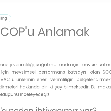
ling
SCOP'u Anlamak
 enerji verimliliği, soğutma modu için mevsimsel ener
için mevsimsel performans katsayısı olan SCOP
HVAC ürünlerinin enerji verimliliğini belgelendirmek
rmeleri hakkında bir iki şey bilmektedir. Bu mak
olduğunu inceleyeceğiz.
'a neden ihtiyacımız var?