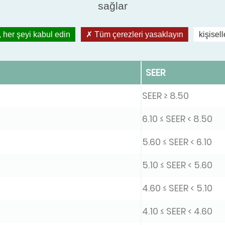
 yüksekse, sistemin maksimum verimliliği de o kada
sağlar
ursa olsun, herkesin anlaması kolay, değerli ve som
 her şeyi kabul edin
Tüm çerezleri yasaklayın
kişisel
i havadan havaya ürünler için SEER derecelerine bir 
SEER
SEER ≥ 8.50
6.10 ≤ SEER < 8.50
5.60 ≤ SEER < 6.10
5.10 ≤ SEER < 5.60
4.60 ≤ SEER < 5.10
4.10 ≤ SEER < 4.60