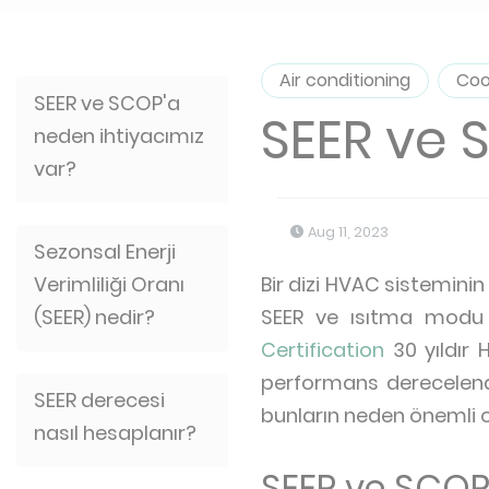
Air conditioning
Coo
SEER ve SCOP'a
SEER ve 
neden ihtiyacımız
var?
Aug 11, 2023
Sezonsal Enerji
Verimliliği Oranı
Bir dizi HVAC sisteminin
(SEER) nedir?
SEER ve ısıtma modu 
Certification
30 yıldır 
performans derecelendi
SEER derecesi
bunların neden önemli 
nasıl hesaplanır?
SEER ve SCOP