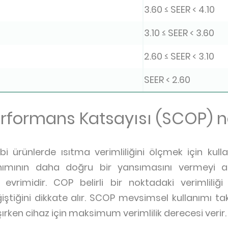
3.60 ≤ SEER < 4.10
3.10 ≤ SEER < 3.60
2.60 ≤ SEER < 3.10
SEER < 2.60
rformans Katsayısı (SCOP) n
 ürünlerde ısıtma verimliliğini ölçmek için kullanı
nımının daha doğru bir yansımasını vermeyi
 evrimidir. COP belirli bir noktadaki verimliliğ
iştiğini dikkate alır. SCOP mevsimsel kullanımı t
rken cihaz için maksimum verimlilik derecesi verir.