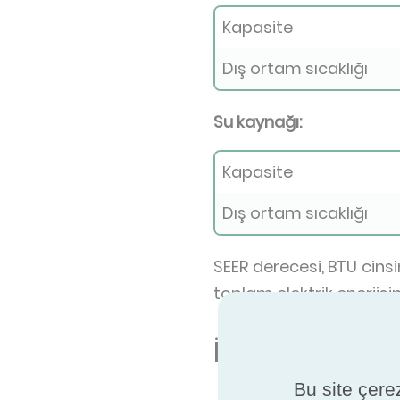
Kapasite
Dış ortam sıcaklığı
Su kaynağı:
Kapasite
Dış ortam sıcaklığı
SEER derecesi, BTU cins
toplam elektrik enerjis
İyi bir SEER d
Bu site çerez