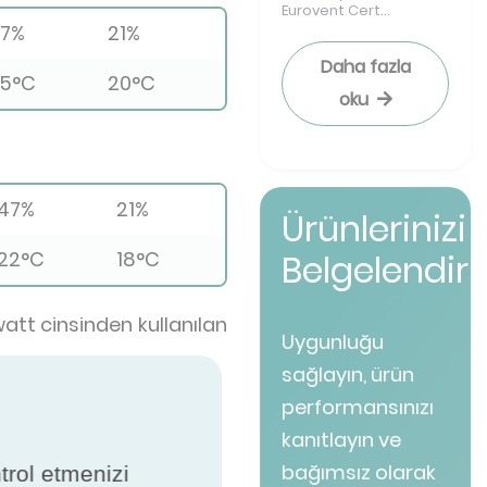
Eurovent Cert...
7%
21%
Daha fazla
5°C
20°C
oku
47%
21%
Ürünlerinizi
22°C
18°C
Belgelendiri
att cinsinden kullanılan
Uygunluğu
sağlayın, ürün
performansınızı
kanıtlayın ve
bağımsız olarak
ntrol etmenizi