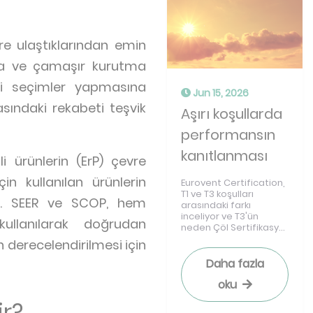
ere ulaştıklarından emin
ara ve çamaşır kurutma
eci seçimler yapmasına
Jun 15, 2026
rasındaki rekabeti teşvik
Aşırı koşullarda
performansın
kanıtlanması
i ürünlerin (ErP) çevre
n kullanılan ürünlerin
Eurovent Certification,
T1 ve T3 koşulları
dir. SEER ve SCOP, hem
arasındaki farkı
inceliyor ve T3'ün
ullanılarak doğrudan
neden Çöl Sertifikasy...
n derecelendirilmesi için
Daha fazla
oku
ir?