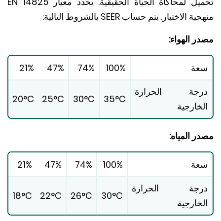
يل لمحاكاة الحياة الحقيقية.
يحدد معيار EN 14825
ية الاختبار.
يتم حساب SEER بالشروط التالية:
ر الهواء:
عة
100%
74%
47%
21%
رجة الحرارة
20°C
25°C
30°C
35°C
خارجية
ر المياه:
عة
100%
74%
47%
21%
رجة الحرارة
18°C
22°C
26°C
30°C
خارجية