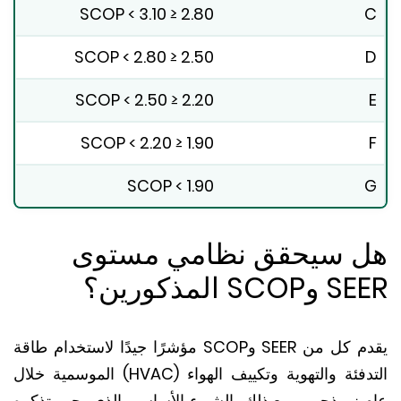
2.80 ≤ SCOP < 3.10
2.50 ≤ SCOP < 2.80
2.20 ≤ SCOP < 2.50
1.90 ≤ SCOP < 2.20
SCOP < 1.90
 سيحقق نظامي مستوى
SCO المذكورين؟
يقدم كل من SEER وSCOP مؤشرًا جيدًا لاستخدام طاقة
التدفئة والتهوية وتكييف الهواء (HVAC) الموسمية خلال
 نموذجي.
ومع ذلك، الشيء الأساسي الذي يجب تذكره