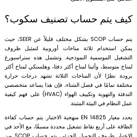
ف يتم حساب تصنيف سكوب؟
يتم حساب SCOP بشكل مختلف قليلاً عن SEER، حيث
ن استخدام ثلاثة مناخات أوروبية لتمثيل ظروف
شغيل الموسمية النموذجية.
وتشمل هذه ستراسبورغ
خ متوسط، وأثينا لمناخ أكثر دفئا، وهلسنكي لمناخ أكثر
دة.
نظرًا لأن المناخات الثلاثة تشهد درجات حرارة
لفة تمامًا في فصل الشتاء، فإن هذا يساعد متخصصي
التدفئة والتهوية وتكييف الهواء (HVAC) على فهم كيفية
النظام في البيئة المثبتة.
 EN 14825 منهجية الاختبار.
يتم حساب كفاءة
اقة على أربع نقاط تشغيل محددة مسبقًا، مع الأخذ في
عتبار ظروف التحميل الجزئي.
يتم حساب SCOP من