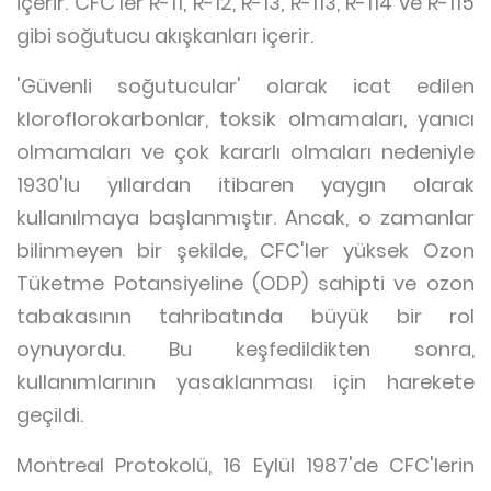
içerir. CFC'ler R-11, R-12, R-13, R-113, R-114 ve R-115
gibi soğutucu akışkanları içerir.
'Güvenli soğutucular' olarak icat edilen
kloroflorokarbonlar, toksik olmamaları, yanıcı
olmamaları ve çok kararlı olmaları nedeniyle
1930'lu yıllardan itibaren yaygın olarak
kullanılmaya başlanmıştır. Ancak, o zamanlar
bilinmeyen bir şekilde, CFC'ler yüksek Ozon
Tüketme Potansiyeline (ODP) sahipti ve ozon
tabakasının tahribatında büyük bir rol
oynuyordu. Bu keşfedildikten sonra,
kullanımlarının yasaklanması için harekete
geçildi.
Montreal Protokolü, 16 Eylül 1987'de CFC'lerin