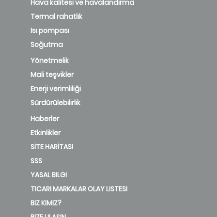
Hava kalitesi ve havalandırma
Termal rahatlık
Isı pompası
Soğutma
Yönetmelik
Mali teşvikler
Enerji verimliliği
Sürdürülebilirlik
Haberler
Etkinlikler
SİTE HARİTASI
SSS
YASAL BILGI
TICARI MARKALAR OLAY LISTESI
BIZ KIMIZ?
BIZE ULAŞIN