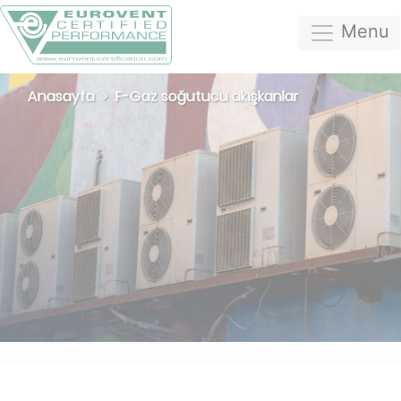
Menu
Anasayfa
F-Gaz soğutucu akışkanlar