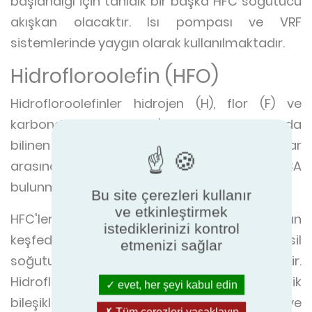
başlandığı için tanıdık bir başka HFC soğutucu
akışkan olacaktır. Isı pompası ve VRF
sistemlerinde yaygın olarak kullanılmaktadır.
Hidrofloroolefin (HFO)
Hidrofloroolefinler hidrojen (H), flor (F) ve
karbondan oluşur. HFO'lar alkenler olarak da
bilinen olefinlerdir (O). Soğutucu akışkanlar
arasında R-1234ze, R-1234yf ve R-513A
bulunmaktadır.
Bu site çerezleri kullanır
ve etkinleştirmek
HFC'lerin de çevre için kötü olduğunun
istediklerinizi kontrol
keşfedilmesinin ardından, HFO'lar yeni nesil
etmenizi sağlar
soğutucu akışkanlar olarak geliştirilmiştir.
Hidrofloroolefinler doymamış organik
evet, her şeyi kabul edin
bileşiklerdir ve sıfır ODP ve düşük GWP'ye