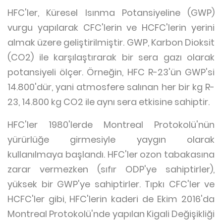
HFC'ler, Küresel Isınma Potansiyeline (GWP)
vurgu yapılarak CFC'lerin ve HCFC'lerin yerini
almak üzere geliştirilmiştir. GWP, Karbon Dioksit
(CO2) ile karşılaştırarak bir sera gazı olarak
potansiyeli ölçer. Örneğin, HFC R-23'ün GWP'si
14.800'dür, yani atmosfere salınan her bir kg R-
23, 14.800 kg CO2 ile aynı sera etkisine sahiptir.
HFC'ler 1980'lerde Montreal Protokolü'nün
yürürlüğe girmesiyle yaygın olarak
kullanılmaya başlandı. HFC'ler ozon tabakasına
zarar vermezken (sıfır ODP'ye sahiptirler),
yüksek bir GWP'ye sahiptirler. Tıpkı CFC'ler ve
HCFC'ler gibi, HFC'lerin kaderi de Ekim 2016'da
Montreal Protokolü'nde yapılan Kigali Değişikliği