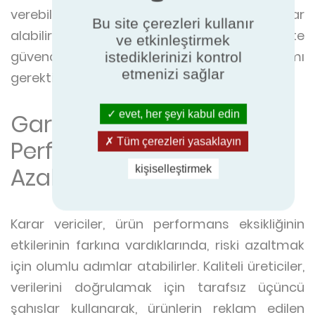
verebilir. Bu güveni yeniden inşa etmek yıllar
Bu site çerezleri kullanır
alabilir ve önemli bir pazarlama, kalite
ve etkinleştirmek
güvencesi ve müşteri hizmetleri yatırımı
istediklerinizi kontrol
etmenizi sağlar
gerektirebilir.
evet, her şeyi kabul edin
Garanti Edilen Ürün
Performansıyla Riski
Tüm çerezleri yasaklayın
Azaltmak
kişiselleştirmek
Karar vericiler, ürün performans eksikliğinin
etkilerinin farkına vardıklarında, riski azaltmak
için olumlu adımlar atabilirler. Kaliteli üreticiler,
verilerini doğrulamak için tarafsız üçüncü
şahıslar kullanarak, ürünlerin reklam edilen