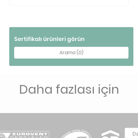
Sertifikalı ürünleri görün
Arama (0)
Daha fazlası için
D