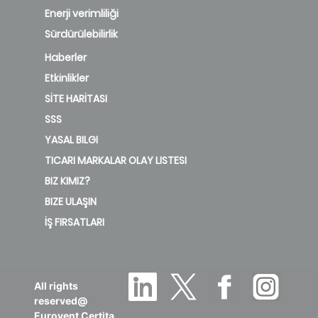
Enerji verimliliği
Sürdürülebilirlik
Haberler
Etkinlikler
SİTE HARİTASI
SSS
YASAL BILGI
TICARI MARKALAR OLAY LISTESI
BIZ KIMIZ?
BIZE ULAŞIN
İŞ FIRSATLARI
All rights
reserved@
Eurovent Certita