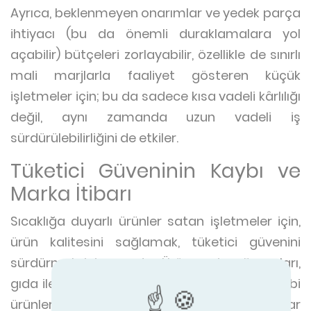
Ayrıca, beklenmeyen onarımlar ve yedek parça
ihtiyacı (bu da önemli duraklamalara yol
açabilir) bütçeleri zorlayabilir, özellikle de sınırlı
mali marjlarla faaliyet gösteren küçük
işletmeler için; bu da sadece kısa vadeli kârlılığı
değil, aynı zamanda uzun vadeli iş
sürdürülebilirliğini de etkiler.
Tüketici Güveninin Kaybı ve
Marka İtibarı
Sıcaklığa duyarlı ürünler satan işletmeler için,
ürün kalitesini sağlamak, tüketici güvenini
sürdürmek için esastır. Ürün geri çağırmaları,
gıda ile ilgili hastalık salgınları veya etkisiz tıbbi
ürünler, bir markanın itibarına kalıcı zarar