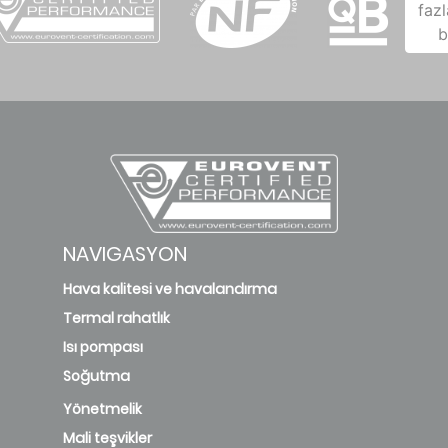
fazl
b
NAVIGASYON
Hava kalitesi ve havalandırma
Termal rahatlık
Isı pompası
Soğutma
Yönetmelik
Mali teşvikler