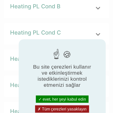
Heating PL Cond B
Heating PL Cond C
Heating PL Cond D
Bu site çerezleri kullanır
ve etkinleştirmek
istediklerinizi kontrol
Heating PL Cond E TOL
etmenizi sağlar
evet, her şeyi kabul edin
Tüm çerezleri yasaklayın
Heating PL Cond F Tbivalent