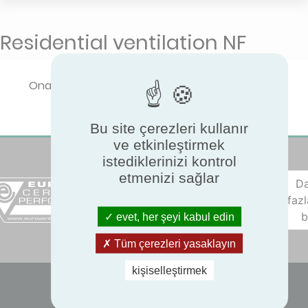
Residential ventilation NF
Onaylı performansı görüntülemek için lütfen bir
ürün türü seçin.
Bu site çerezleri kullanır
ve etkinleştirmek
istediklerinizi kontrol
etmenizi sağlar
D
fazl
b
evet, her şeyi kabul edin
Tüm çerezleri yasaklayın
kişiselleştirmek