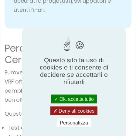
accurati a progettisti, sviluppatori e
utenti finali.
Perché scegliere Eurovent
Certified Performance?
Questo sito fa uso di
cookies e ti consente di
Eurovent Certified Performance per le unità
decidere se accettarli o
VRF offre un programma di certificazione
rifiutarli
completo, indipendente e imparziale, che va
ben oltre i soli test di laboratorio.
Ok, accetta tutto
Deny all cookies
Questo programma include:
Personalizza
Test di laboratorio indipendenti