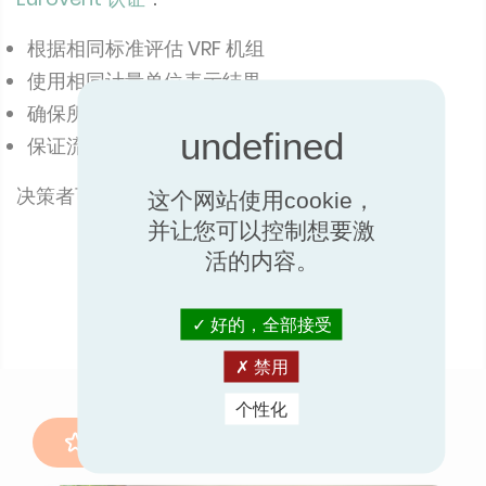
根据相同标准评估 VRF 机组
使用相同计量单位表示结果
确保所有产品执行相同流程
保证流程公正独立
决策者可通过公开目录直接比较数据。
这个网站使用cookie，
并让您可以控制想要激
搜索已认证的 VRF 机组
活的内容。
了解更多关于 VRF 计划的信息
好的，全部接受
禁用
个性化
另请阅读