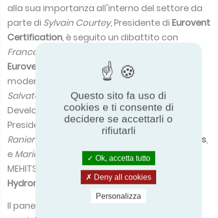
alla sua importanza all'interno del settore da
parte di
Sylvain Courtey
, Presidente di
Eurovent
Certification
, è seguito un dibattito con
Francesco Scuderi
, Segretario Generale di
Eurovent,
che ha assunto il ruolo di
moderatore. A lui si sono uniti i relatori
Questo sito fa uso di
Salvatore Porto
, Head of Business
cookies e ti consente di
Development di
ProdBIM
,
Sylvain Courtey
,
decidere se accettarli o
Presidente di
Eurovent Certification
,
Micaela
rifiutarli
Ranieri
, Air Handling Systems P.M. & P.L di
Rhoss
,
e
Mariano Covolo
, Knowledge Manager &
Ok, accetta tutto
MEHITS Ambassador di
Mitsubishi Electric
Deny all cookies
Hydronics & IT Cooling Systems S.p.A
.
Personalizza
Il panel ha affrontato una serie di argomenti