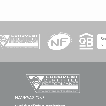
Sc
di
NAVIGAZIONE