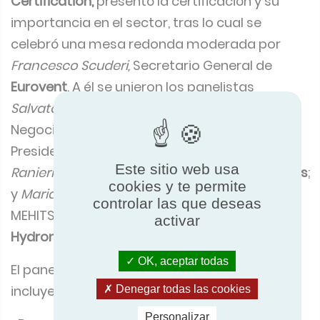
Certification,
presentó la certificación y su
importancia en el sector, tras lo cual se
celebró una mesa redonda moderada por
Francesco Scuderi,
Secretario General de
Eurovent
. A él se unieron los panelistas
Salvatore Porto
, Director de Desarrollo de
Negocio de
ProdBIM
;
Sylvain Courtey
,
Presidente de
Eurovent Certification
;
Micaela
Este sitio web usa
Ranieri
, Air Handling Systems P.M. & P.L de
Rhoss
;
cookies y te permite
y
Mariano Covolo
, Knowledge Manager &
controlar las que deseas
MEHITS Ambassador de
Mitsubishi Electric
activar
Hydronics & IT Cooling Systems S.p.A
.
OK, aceptar todas
El panel cubrió una serie de temas cruciales,
incluyendo:
Denegar todas las cookies
Personalizar