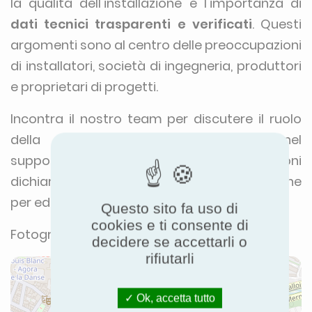
la qualità dell'installazione e l'importanza di
dati tecnici trasparenti e verificati
. Questi
argomenti sono al centro delle preoccupazioni
di installatori, società di ingegneria, produttori
e proprietari di progetti.
Incontra il nostro team per discutere il ruolo
della
certificazione indipendente
nel
supportare i progetti, garantire le prestazioni
dichiarate e promuovere le migliori pratiche
per edifici più efficienti e sostenibili.
Questo sito fa uso di
cookies e ti consente di
Fotografia © DR
decidere se accettarli o
rifiutarli
Ok, accetta tutto