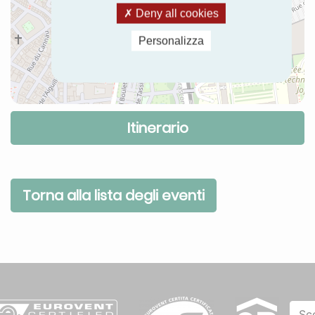
Deny all cookies
Personalizza
Itinerario
Torna alla lista degli eventi
Sc