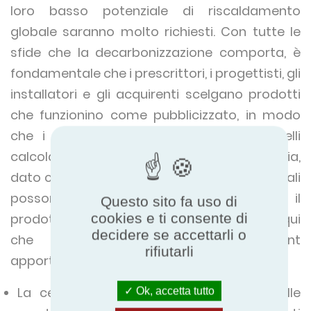
loro basso potenziale di riscaldamento
globale saranno molto richiesti. Con tutte le
sfide che la decarbonizzazione comporta, è
fondamentale che i prescrittori, i progettisti, gli
installatori e gli acquirenti scelgano prodotti
che funzionino come pubblicizzato, in modo
che i risparmi reali corrispondano a quelli
calcolati in fase di progettazione. Tuttavia,
dato che le prestazioni dichiarate e quelle reali
possono variare, come si fa a scegliere il
Questo sito fa uso di
cookies e ti consente di
prodotto giusto per il proprio progetto? È qui
decidere se accettarli o
che le prestazioni certificate Eurovent
rifiutarli
apportano un valore reale. Questo perché:
La certificazione fornisce dati precisi sulle
Ok, accetta tutto