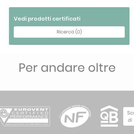
Vedi prodotti certificati
Ricerca (0)
Per andare oltre
Sc
di