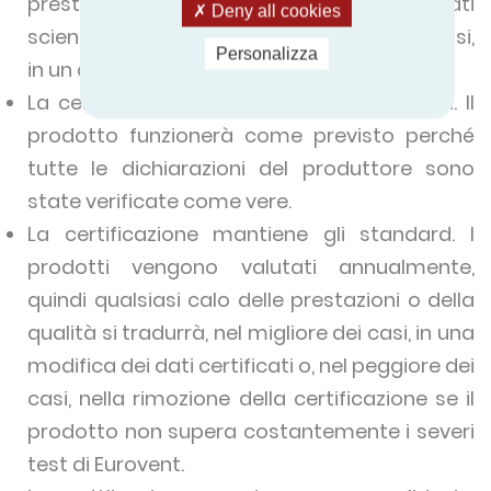
prestazioni. I risultati sono stati testati
Deny all cookies
scientificamente, secondo standard rigorosi,
Personalizza
in un ambiente totalmente imparziale.
La certificazione garantisce le prestazioni. Il
prodotto funzionerà come previsto perché
tutte le dichiarazioni del produttore sono
state verificate come vere.
La certificazione mantiene gli standard. I
prodotti vengono valutati annualmente,
quindi qualsiasi calo delle prestazioni o della
qualità si tradurrà, nel migliore dei casi, in una
modifica dei dati certificati o, nel peggiore dei
casi, nella rimozione della certificazione se il
prodotto non supera costantemente i severi
test di Eurovent.