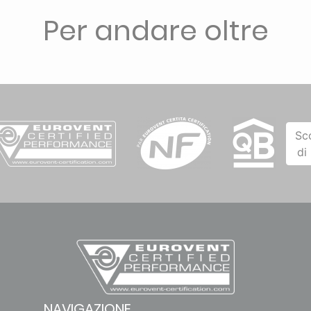
Per andare oltre
Sc
di
NAVIGAZIONE