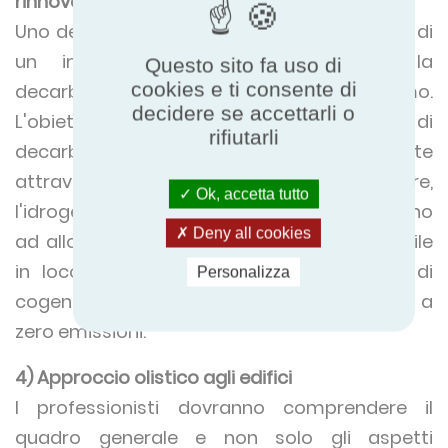
rinnovabile/decarbonizzata
Uno dei maggiori ostacoli alla realizzazione di
un impianto a zero emissioni è la
Questo sito fa uso di
cookies e ti consente di
decarbonizzazione dell'energia che utilizziamo.
decidere se accettarli o
L'obiettivo a lungo termine è quello di
rifiutarli
decarbonizzare completamente la rete
attraverso le energie rinnovabili, il nucleare,
Ok, accetta tutto
l'idrogeno e i biocombustibili sostenibili. Fino
Deny all cookies
ad allora, la produzione di energia rinnovabile
in loco tramite energia solare, eolica o di
Personalizza
cogenerazione offre opportunità di energia a
zero emissioni.
4) Approccio olistico agli edifici
I professionisti dovranno comprendere il
quadro generale e non solo gli aspetti