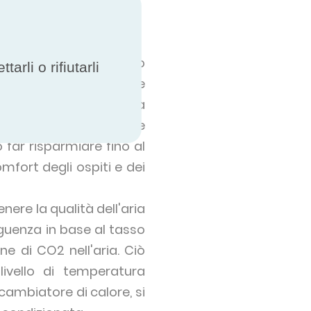
ziale di risparmio:
e riducono al minimo lo
rli o rifiutarli
sso di un hotel consente
ddo), ad esempio, a causa
ientamento sfavorevole
 far risparmiare fino al
mfort degli ospiti e dei
ere la qualità dell'aria
eguenza in base al tasso
e di CO2 nell'aria. Ciò
ivello di temperatura
scambiatore di calore, si