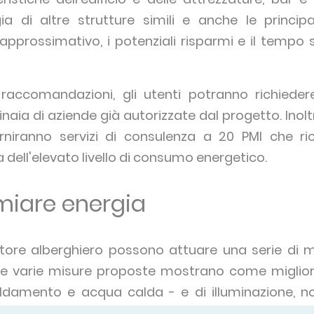
 di altre strutture simili e anche le princip
o approssimativo, i potenziali risparmi e il tempo
raccomandazioni, gli utenti potranno richiedere
inaia di aziende già autorizzate dal progetto. Inoltr
rniranno servizi di consulenza a 20 PMI che ri
ell'elevato livello di consumo energetico.
iare energia
ttore alberghiero possono attuare una serie di mi
e varie misure proposte mostrano come migliorare
aldamento e acqua calda - e di illuminazione, n
cciate e finestre dei loro edifici, o in attrezzature p