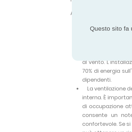
Alcune delle misure hann
Installazione di l
Questo sito fa 
scambio di calore t
notevoli perdite di
di semplici porte
al vento. L'install
70% di energia sul
dipendenti.
La ventilazione del
interna. È importan
di occupazione att
consente un note
confortevole. Se si