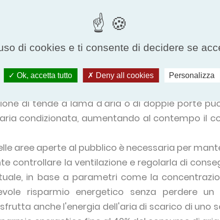
o un alto grado di applicabilità e un elevato poten
ame d'aria all'ingresso dello stabilimento: quest
uso di cookies e ti consente di decidere se accetta
ra l'interno e l'esterno, in quanto spesso l'ingre
 aria condizionata (sia per il caldo che per il fre
Ok, accetta tutto
Deny all cookies
Personalizza
 automatiche che rimangono aperte o hanno un or
azione di tende a lama d'aria o di doppie porte può
l'aria condizionata, aumentando al contempo il co
le aree aperte al pubblico è necessaria per manten
te controllare la ventilazione e regolarla di cons
uale, in base a parametri come la concentrazion
vole risparmio energetico senza perdere un l
 sfrutta anche l'energia dell'aria di scarico di uno 