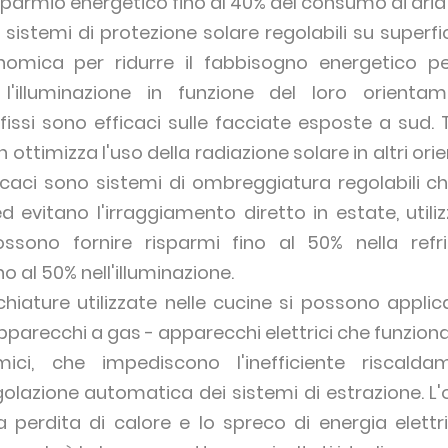
sparmio energetico fino al 40% del consumo di aria
sistemi di protezione solare regolabili su superfi
nomica per ridurre il fabbisogno energetico per
l'illuminazione in funzione del loro orientam
si sono efficaci sulle facciate esposte a sud. T
ttimizza l'uso della radiazione solare in altri orie
fficaci sono sistemi di ombreggiatura regolabili c
d evitano l'irraggiamento diretto in estate, utili
ssono fornire risparmi fino al 50% nella refr
o al 50% nell'illuminazione.
ature utilizzate nelle cucine si possono applic
pparecchi a gas - apparecchi elettrici che funziona
mici, che impediscono l'inefficiente riscald
 regolazione automatica dei sistemi di estrazione. L
a perdita di calore e lo spreco di energia elettr