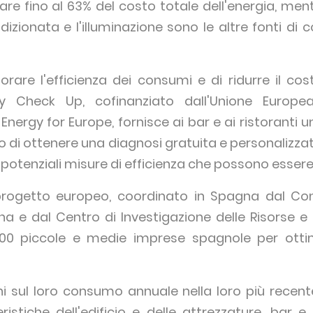
e fino al 63% del costo totale dell'energia, mentr
ondizionata e l'illuminazione sono le altre fonti d
orare l'efficienza dei consumi e di ridurre il cost
 Check Up, cofinanziato dall'Unione Europea
nergy for Europe, fornisce ai bar e ai ristoranti u
o di ottenere una diagnosi gratuita e personalizzat
 potenziali misure di efficienza che possono essere
 progetto europeo, coordinato in Spagna dal Con
 e dal Centro di Investigazione delle Risorse e
1.500 piccole e medie imprese spagnole per otti
i sul loro consumo annuale nella loro più recent
ristiche dell'edificio e delle attrezzature, bar e