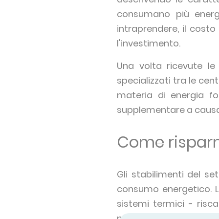
consumano più energia
intraprendere, il cost
l'investimento.
Una volta ricevute le 
specializzati tra le cent
materia di energia fo
supplementare a causa d
Come risparm
Gli stabilimenti del se
consumo energetico. L
sistemi termici - risc
nell'area circostante: fa