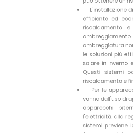
può ottenere un ri
L'installazione di 
efficiente ed eco
riscaldamento e 
ombreggiamento fis
ombreggiatura non o
le soluzioni più e
solare in inverno e
Questi sistemi po
riscaldamento e fin
Per le apparecchi
vanno dall'uso di a
apparecchi biter
l'elettricità, alla
sistemi previene l