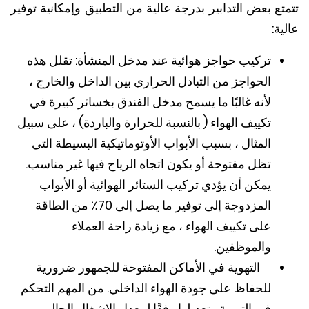
ع بعض التدابير بدرجة عالية من التطبيق وإمكانية توفير
ة:
تركيب حواجز هوائية عند مدخل المنشأة: تقلل هذه
الحواجز من التبادل الحراري بين الداخل والخارج ،
لأنه غالبًا ما يسمح مدخل الفندق بخسائر كبيرة في
تكييف الهواء ( بالنسبة للحرارة والباردة) ، على سبيل
المثال ، بسبب الأبواب الأوتوماتيكية البسيطة التي
تظل مفتوحة أو يكون اتجاه الرياح فيها غير مناسب.
يمكن أن يؤدي تركيب الستائر الهوائية أو الأبواب
المزدوجة إلى توفير ما يصل إلى 70٪ من الطاقة
على تكييف الهواء ، مع زيادة راحة العملاء
والموظفين.
التهوية في الأماكن المفتوحة للجمهور ضرورية
للحفاظ على جودة الهواء الداخلي. من المهم التحكم
في التهوية وتعديلها وفقًا لمعدل الإشغال الحالي ،