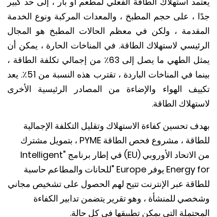
مد استهلاك الطاقة الفعلي لمطعم أو بار ، إلى حد كبير
ا ، على حجم المطبخ ، والمعدات المركبة ونوع الخدمة
قدمة ، ولكن في معظم الحالات المطبخ هو المجال
ئيسي لاستهلاك الطاقة. في المناخات الحارة ، يمكن أن
يمثل الطهي ما يصل إلى 63٪ من إجمالي تكلفة الطاقة ،
بينما في المناخات الباردة ، تقترب هذه النسبة من 51٪. يعد
يف الهواء والإضاءة من المصادر الرئيسية الأخرى
هلاك الطاقة.
 تحسين كفاءة الاستهلاك وتقليل التكلفة الإجمالية
للطاقة ، مشروع فحص الطاقة PYME ، بتمويل مشترك
من الاتحاد الأوروبي (EU) في إطار برنامج "Intelligent
Energy for يوفر Europe "للحانات والمطاعم حاسبة
اقة عبر الإنترنت تتيح لهم الحصول على تشخيص مجاني
صي للمنشأة ، وهو تقرير يتضمن تدابير الكفاءة
تملة التي يمكن تطبيقها في كل حالة.