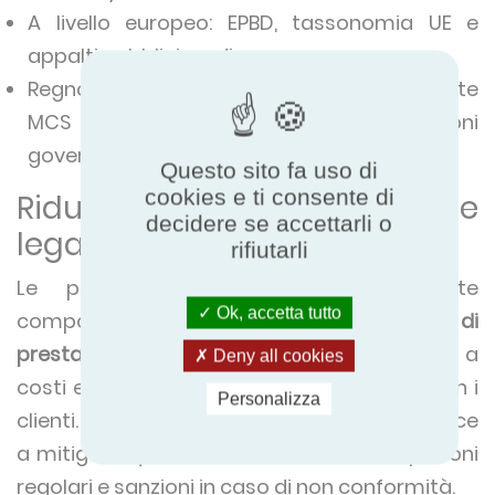
A livello europeo: EPBD, tassonomia UE e
appalti pubblici verdi
Regno Unito: le pompe di calore certificate
MCS possono beneficiare di sovvenzioni
governative fino a 7500 sterline.
Questo sito fa uso di
cookies e ti consente di
Riduzione dei rischi tecnici e
decidere se accettarli o
legali
rifiutarli
Le pompe di calore non certificate
Ok, accetta tutto
comportano un
rischio maggiore di
prestazioni insufficienti
, che può portare a
Deny all cookies
costi energetici eccessivi o controversie con i
Personalizza
clienti. La certificazione Eurovent contribuisce
a mitigare questo rischio attraverso ispezioni
regolari e sanzioni in caso di non conformità.